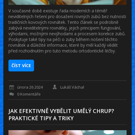
V současné době existuje řada moderních a téměř
neviditelných řešení pro dosažení rovných zubů bez nutnosti
tradičních kovových rovnátek. Tento článek se podrobně
zabývá neviditelnými rovnátky, jejich principem fungování,
výhodami, možnými nevýhodami a procesem korekce zubů.
Poskytuje také tipy na péči o zuby během nošení těchto
rovnátek a důležité informace, které by měl každý vědět
před rozhodnutím pro tuto metodu ortodontické léčby.
ČÍST VÍCE
února 26 2024
Lukáš Váchal
0 Komentáře
JAK EFEKTIVNĚ VYBĚLIT UMĚLÝ CHRUP?
PRAKTICKÉ TIPY A TRIKY