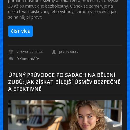
pomáhá odstranit skvrny a plak. Tento proces trvá obvykle
30 až 60 minut a je bezbolestný. Článek se zaměřuje na
délku trvání pískování, jeho výhody, samotný proces a jak
se na něj připravit.
ČÍST VÍCE
května 22 2024
Jakub Vítek
0 Komentáře
ÚPLNÝ PRŮVODCE PO SADÁCH NA BĚLENÍ
ZUBŮ: JAK ZÍSKAT BÍLEJŠÍ ÚSMĚV BEZPEČNĚ
A EFEKTIVNĚ