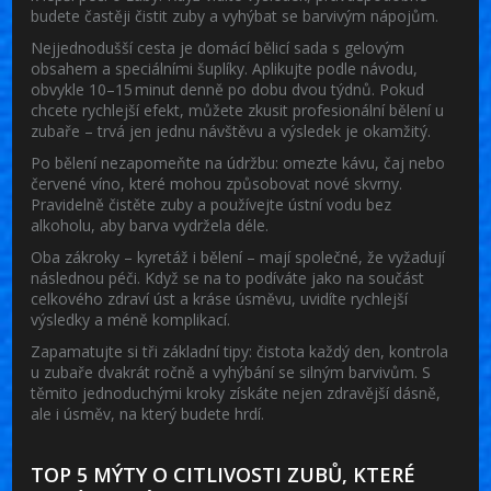
budete častěji čistit zuby a vyhýbat se barvivým nápojům.
Nejjednodušší cesta je domácí bělicí sada s gelovým
obsahem a speciálními šuplíky. Aplikujte podle návodu,
obvykle 10–15 minut denně po dobu dvou týdnů. Pokud
chcete rychlejší efekt, můžete zkusit profesionální bělení u
zubaře – trvá jen jednu návštěvu a výsledek je okamžitý.
Po bělení nezapomeňte na údržbu: omezte kávu, čaj nebo
červené víno, které mohou způsobovat nové skvrny.
Pravidelně čistěte zuby a používejte ústní vodu bez
alkoholu, aby barva vydržela déle.
Oba zákroky – kyretáž i bělení – mají společné, že vyžadují
následnou péči. Když se na to podíváte jako na součást
celkového zdraví úst a kráse úsměvu, uvidíte rychlejší
výsledky a méně komplikací.
Zapamatujte si tři základní tipy: čistota každý den, kontrola
u zubaře dvakrát ročně a vyhýbání se silným barvivům. S
těmito jednoduchými kroky získáte nejen zdravější dásně,
ale i úsměv, na který budete hrdí.
TOP 5 MÝTY O CITLIVOSTI ZUBŮ, KTERÉ