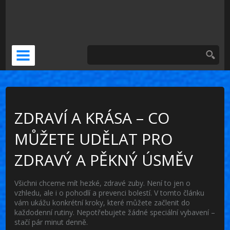
DOČASNÁ NÁHRADA
KERAMICKÁ KORUNKA
VENEERS
PSÍ ZUBNÍ BOLEST
ZDRAVÍ A KRÁSA – CO
MŮŽETE UDĚLAT PRO
ZDRAVÝ A PĚKNÝ ÚSMĚV
Všichni chceme mít hezké, zdravé zuby. Není to jen o
vzhledu, ale i o pohodlí a prevenci bolestí. V tomto článku
vám ukážu konkrétní kroky, které můžete začlenit do
každodenní rutiny. Nepotřebujete žádné speciální vybavení –
stačí pár minut denně.