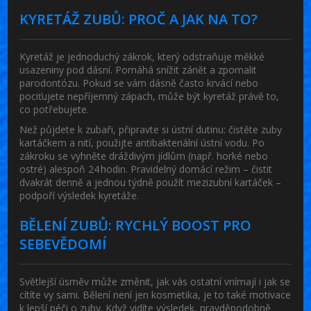
KYRETÁŽ ZUBŮ: PROČ A JAK NA TO?
Kyretáž je jednoduchý zákrok, který odstraňuje měkké
usazeniny pod dásní. Pomáhá snížit zánět a zpomalit
parodontózu. Pokud se vám dásně často krvácí nebo
pociťujete nepříjemný zápach, může být kyretáž právě to,
co potřebujete.
Než půjdete k zubaři, připravte si ústní dutinu: čistěte zuby
kartáčkem a nití, použijte antibakteriální ústní vodu. Po
zákroku se vyhněte dráždivým jídlům (např. horké nebo
ostré) alespoň 24 hodin. Pravidelný domácí režim – čistit
dvakrát denně a jednou týdně použít mezizubní kartáček –
podpoří výsledek kyretáže.
BĚLENÍ ZUBŮ: RYCHLÝ BOOST PRO
SEBEVĚDOMÍ
Světlejší úsměv může změnit, jak vás ostatní vnímají i jak se
cítíte vy sami. Bělení není jen kosmetika, je to také motivace
k lepší péči o zuby. Když vidíte výsledek, pravděpodobně