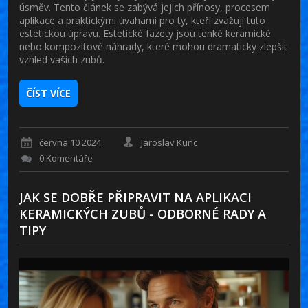
úsměv. Tento článek se zabývá jejich přínosy, procesem
aplikace a praktickými úvahami pro ty, kteří zvažují tuto
estetickou úpravu. Estetické fazety jsou tenké keramické
nebo kompozitové náhrady, které mohou dramaticky zlepšit
vzhled vašich zubů.
ČÍST VÍCE
června 10 2024
Jaroslav Kunc
0 Komentáře
JAK SE DOBŘE PŘIPRAVIT NA APLIKACI
KERAMICKÝCH ZUBŮ - ODBORNÉ RADY A
TIPY