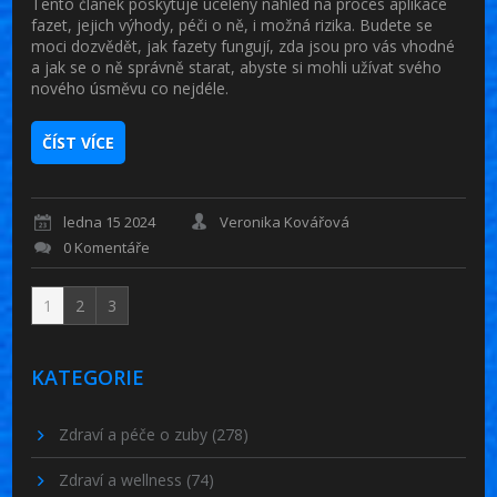
Tento článek poskytuje ucelený náhled na proces aplikace
fazet, jejich výhody, péči o ně, i možná rizika. Budete se
moci dozvědět, jak fazety fungují, zda jsou pro vás vhodné
a jak se o ně správně starat, abyste si mohli užívat svého
nového úsměvu co nejdéle.
ČÍST VÍCE
ledna 15 2024
Veronika Kovářová
0 Komentáře
1
2
3
KATEGORIE
Zdraví a péče o zuby
(278)
Zdraví a wellness
(74)