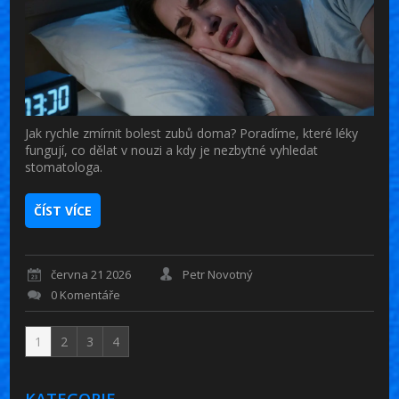
Jak rychle zmírnit bolest zubů doma? Poradíme, které léky
fungují, co dělat v nouzi a kdy je nezbytné vyhledat
stomatologa.
ČÍST VÍCE
června 21 2026
Petr Novotný
0 Komentáře
1
2
3
4