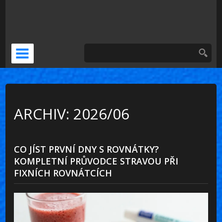
DOČASNÁ NÁHRADA
KERAMICKÁ KORUNKA
VENEERS
PSÍ ZUBNÍ BOLEST
ARCHIV: 2026/06
CO JÍST PRVNÍ DNY S ROVNÁTKY?
KOMPLETNÍ PRŮVODCE STRAVOU PŘI
FIXNÍCH ROVNÁTCÍCH