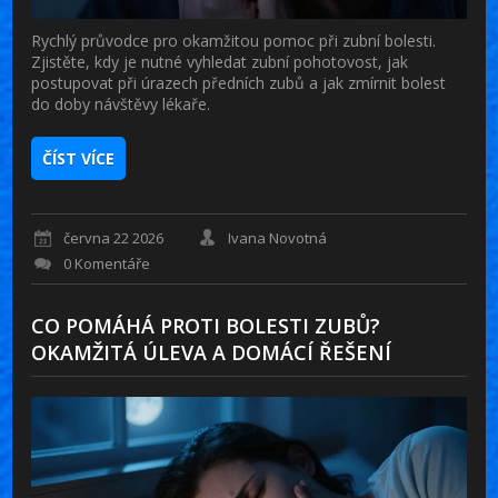
Rychlý průvodce pro okamžitou pomoc při zubní bolesti.
Zjistěte, kdy je nutné vyhledat zubní pohotovost, jak
postupovat při úrazech předních zubů a jak zmírnit bolest
do doby návštěvy lékaře.
ČÍST VÍCE
června 22 2026
Ivana Novotná
0 Komentáře
CO POMÁHÁ PROTI BOLESTI ZUBŮ?
OKAMŽITÁ ÚLEVA A DOMÁCÍ ŘEŠENÍ