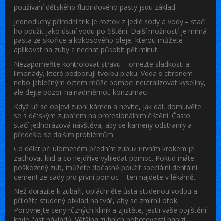
používání dětského fluoridového pasty jsou základ.
Jednoduchý přírodní trik je roztok z jedlé sody a vody – stačí
ho použít jako ústní vodu po čištění. Další možností je mírná
pasta ze skořice a kokosového oleje, kterou můžete
aplikovat na zuby a nechat působit pět minut.
Nezapomeňte kontrolovat stravu – omezte sladkosti a
limonády, které podporují tvorbu plaku. Voda s citronem
nebo jablečným octem může pomoci neutralizovat kyseliny,
ale dejte pozor na nadměrnou konzumaci.
Když už se objeví zubní kámen a nevíte, jak dál, domluvěte
se s dětským zubařem na profesionálním čištění. Často
stačí jednorázová návštěva, aby se kameny odstranily a
předešlo se dalším problémům.
Co dělat při ulomeném předním zubu? Prvním krokem je
zachovat klid a co nejdříve vyhledat pomoc. Pokud máte
poškozený zub, můžete dočasně použít speciální dentální
cement ze sady pro první pomoc – ten najdete v lékárně.
Než dorazíte k zubaři, opláchněte ústa studenou vodou a
přiložte studený obklad na tvář, aby se zmírnil otok.
Porovnejte ceny různých klinik a zjistěte, jestli vaše pojištění
kryje část nákladů. Většina zubních pohotovostí nabízí