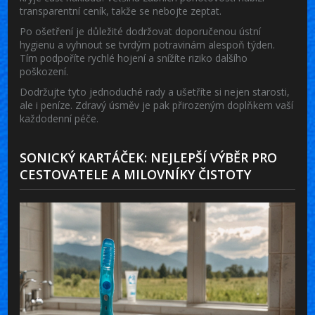
transparentní ceník, takže se nebojte zeptat.
Po ošetření je důležité dodržovat doporučenou ústní
hygienu a vyhnout se tvrdým potravinám alespoň týden.
Tím podpoříte rychlé hojení a snížíte riziko dalšího
poškození.
Dodržujte tyto jednoduché rady a ušetříte si nejen starosti,
ale i peníze. Zdravý úsměv je pak přirozeným doplňkem vaší
každodenní péče.
SONICKÝ KARTÁČEK: NEJLEPŠÍ VÝBĚR PRO
CESTOVATELE A MILOVNÍKY ČISTOTY