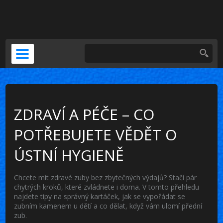
DOČASNÁ NÁHRADA
KERAMICKÁ KORUNKA
VENEERS
PSÍ ZUBNÍ BOLEST
ZDRAVÍ A PÉČE – CO
POTŘEBUJETE VĚDĚT O
ÚSTNÍ HYGIENĚ
Chcete mít zdravé zuby bez zbytečných výdajů? Stačí pár
chytrých kroků, které zvládnete i doma. V tomto přehledu
najdete tipy na správný kartáček, jak se vypořádat se
zubním kamenem u dětí a co dělat, když vám ulomí přední
zub.