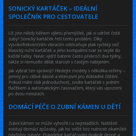
SONICKÝ KARTÁČEK – IDEÁLNÍ
SPOLEČNÍK PRO CESTOVATELE
Už jste někdy během výletu přemýšleli, jak si udržet čisté
zuby? Sonický kartáček řeší tento problém. Díky
vysokofrekvenčním vibracím odstraňuje plak rychleji než
klasický ruční kartáček a jeho kompaktní tvar se vejde do
každé tašky. Navíc výdrž baterie často překročí dva týdny,
takže si nemusíte dělat starosti s častým nabíjením.
Jak vybrat ten správný? Hledejte modely s několika režimy –
jemný pro citlivé dásně a intenzivní pro důkladné čištění.
Pokud máte rádi jednoduchost, zvolte kartáček s jedním
tlačítkem a automatickým časovačem, který vás upozorní
po dvou minutách.
DOMÁCÍ PÉČE O ZUBNÍ KÁMEN U DĚTÍ
Zubní kámen se může vytvořit i u nejmladších. Naštěstí
existují domácí způsoby, jak ho snížit bez nutnosti okamžité
návštěvy zubaře. Pravidelné kartáčování dvakrát denně a