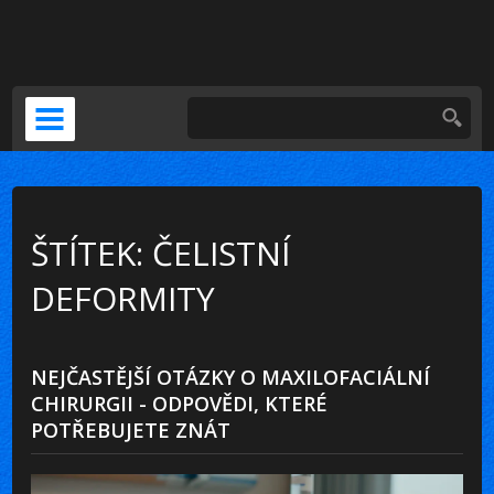
DOČASNÁ NÁHRADA
KERAMICKÁ KORUNKA
VENEERS
PSÍ ZUBNÍ BOLEST
ŠTÍTEK: ČELISTNÍ
DEFORMITY
NEJČASTĚJŠÍ OTÁZKY O MAXILOFACIÁLNÍ
CHIRURGII - ODPOVĚDI, KTERÉ
POTŘEBUJETE ZNÁT