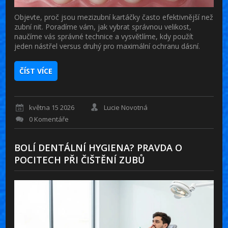
Objevte, proč jsou mezizubní kartáčky často efektivnější než
zubní nit. Poradíme vám, jak vybrat správnou velikost,
naučíme vás správné technice a vysvětlíme, kdy použít
jeden nástřel versus druhý pro maximální ochranu dásní.
ČÍST VÍCE
května 15 2026
Lucie Novotná
0 Komentáře
BOLÍ DENTÁLNÍ HYGIENA? PRAVDA O
POCITECH PŘI ČIŠTĚNÍ ZUBŮ