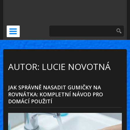
DOČASNÁ NÁHRADA
KERAMICKÁ KORUNKA
VENEERS
PSÍ ZUBNÍ BOLEST
AUTOR: LUCIE NOVOTNÁ
JAK SPRÁVNĚ NASADIT GUMIČKY NA
ROVNÁTKA: KOMPLETNÍ NÁVOD PRO
DOMÁCÍ POUŽITÍ