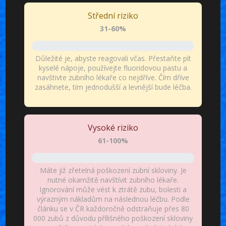
Střední riziko
31-60%
Důležité je, abyste reagovali včas. Přestaňte pít
kyselé nápoje, používejte fluoridovou pastu a
navštivte zubního lékaře co nejdříve. Čím dříve
zasáhnete, tím jednodušší a levnější bude léčba.
Vysoké riziko
61-100%
Máte již zřetelná poškození zubní skloviny. Je
nutné okamžitě navštívit zubního lékaře.
Ignorování může vést k ztrátě zubu, bolesti a
výrazným nákladům na následnou léčbu. Podle
článku se v ČR každoročně odstraňuje přes 80
000 zubů z důvodu přílišného poškození skloviny