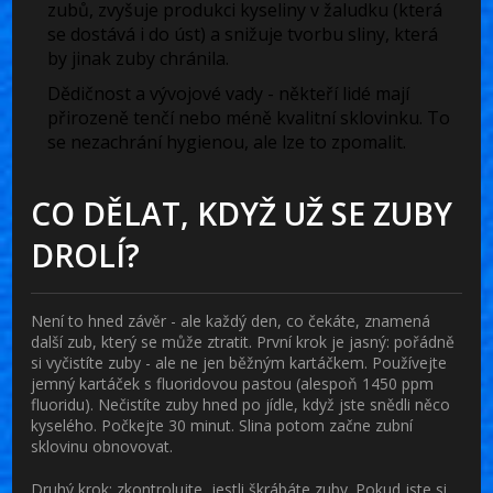
zubů, zvyšuje produkci kyseliny v žaludku (která
se dostává i do úst) a snižuje tvorbu sliny, která
by jinak zuby chránila.
Dědičnost a vývojové vady
- někteří lidé mají
přirozeně tenčí nebo méně kvalitní sklovinku. To
se nezachrání hygienou, ale lze to zpomalit.
CO DĚLAT, KDYŽ UŽ SE ZUBY
DROLÍ?
Není to hned závěr - ale každý den, co čekáte, znamená
další zub, který se může ztratit. První krok je jasný:
pořádně
si vyčistíte zuby
- ale ne jen běžným kartáčkem. Používejte
jemný kartáček s fluoridovou pastou (alespoň 1450 ppm
fluoridu). Nečistíte zuby hned po jídle, když jste snědli něco
kyselého. Počkejte 30 minut. Slina potom začne zubní
sklovinu obnovovat.
Druhý krok:
zkontrolujte, jestli škrábáte zuby
. Pokud jste si