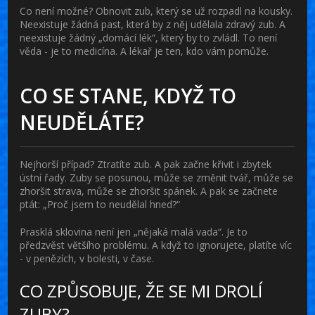
Co není možné? Obnovit zub, který se už rozpadl na kousky.
Neexistuje žádná past, která by z něj udělala zdravý zub. A
neexistuje žádný „domácí lék“, který by to zvládl. To není
věda - je to medicína. A lékař je ten, kdo vám pomůže.
CO SE STANE, KDYŽ TO
NEUDĚLÁTE?
Nejhorší případ? Ztratíte zub. A pak začne křivit i zbytek
ústní řady. Zuby se posunou, může se změnit tvář, může se
zhoršit strava, může se zhoršit spánek. A pak se začnete
ptát: „Proč jsem to neudělal hned?“
Prasklá sklovina není jen „nějaká malá vada“. Je to
předzvěst většího problému. A když to ignorujete, platíte víc
- v penězích, v bolesti, v čase.
CO ZPŮSOBUJE, ŽE SE MI DROLÍ
ZUBY?