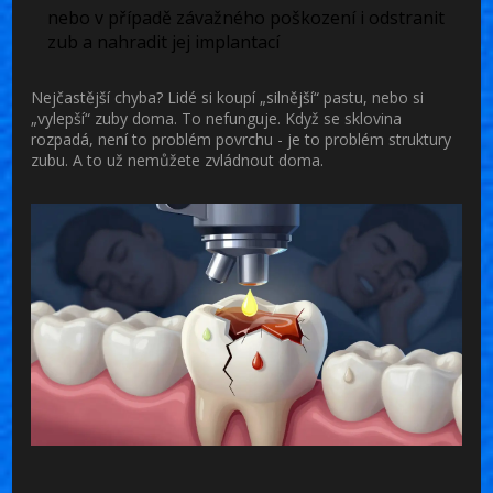
nebo v případě závažného poškození i odstranit
zub a nahradit jej implantací
Nejčastější chyba? Lidé si koupí „silnější“ pastu, nebo si
„vylepší“ zuby doma. To nefunguje. Když se sklovina
rozpadá, není to problém povrchu - je to problém struktury
zubu. A to už nemůžete zvládnout doma.