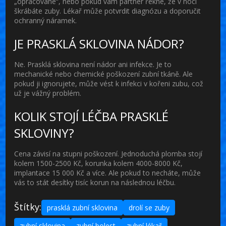
„opracované“, nebo pokud vám partner řekne, že v noci
škrábáte zuby. Lékař může potvrdit diagnózu a doporučit
ochranný náramek.
JE PRASKLÁ SKLOVINA NÁDOR?
Ne. Prasklá sklovina není nádor ani infekce. Je to
mechanické nebo chemické poškození zubní tkáně. Ale
pokud ji ignorujete, může vést k infekci v kořeni zubu, což
už je vážný problém.
KOLIK STOJÍ LÉČBA PRASKLÉ
SKLOVINY?
Cena závisí na stupni poškození. Jednoduchá plomba stojí
kolem 1500-2500 Kč, korunka kolem 4000-8000 Kč,
implantace 15 000 Kč a více. Ale pokud to necháte, může
vás to stát desítky tisíc korun na následnou léčbu.
Štítky:
prasklá zubní sklovina
drolí se zuby
zubní sklovina
zubní bolest
zubní lékař