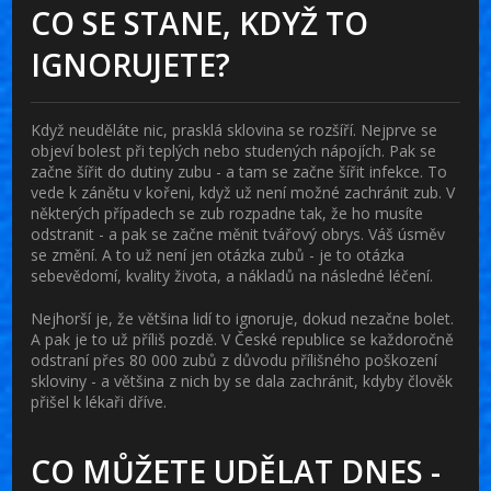
CO SE STANE, KDYŽ TO
IGNORUJETE?
Když neuděláte nic, prasklá sklovina se rozšíří. Nejprve se
objeví bolest při teplých nebo studených nápojích. Pak se
začne šířit do dutiny zubu - a tam se začne šířit infekce. To
vede k zánětu v kořeni, když už není možné zachránit zub. V
některých případech se zub rozpadne tak, že ho musíte
odstranit - a pak se začne měnit tvářový obrys. Váš úsměv
se změní. A to už není jen otázka zubů - je to otázka
sebevědomí, kvality života, a nákladů na následné léčení.
Nejhorší je, že většina lidí to ignoruje, dokud nezačne bolet.
A pak je to už příliš pozdě. V České republice se každoročně
odstraní přes 80 000 zubů z důvodu přílišného poškození
skloviny - a většina z nich by se dala zachránit, kdyby člověk
přišel k lékaři dříve.
CO MŮŽETE UDĚLAT DNES -