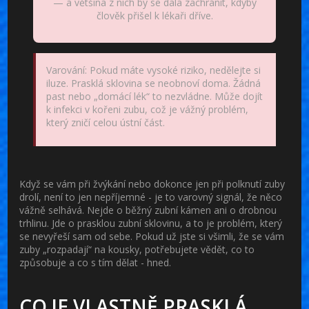
— a většina z nich by se dala zachránit, kdyby
člověk přišel k lékaři dříve.
Varování:
Pokud máte vysoké riziko, nedělejte si
iluze. Prasklá sklovina se neobnoví doma. Žádná
past nebo „domácí lék“ to nezvládne. Může dojít
k infekci v kořeni zubu, což je vážný problém,
který zničí celou ústní část.
Když se vám při žvýkání nebo dokonce jen při polknutí zuby
drolí, není to jen nepříjemné - je to varovný signál, že něco
vážně selhává. Nejde o běžný zubní kámen ani o drobnou
trhlinu. Jde o
prasklou zubní sklovinu
, a to je problém, který
se nevyřeší sam od sebe. Pokud už jste si všimli, že se vám
zuby „rozpadají“ na kousky, potřebujete vědět, co to
způsobuje a co s tím dělat - hned.
CO JE VLASTNĚ PRASKLÁ