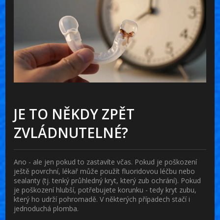
JE TO NĚKDY ZPĚT
ZVLÁDNUTELNÉ?
Ano - ale jen pokud to zastavíte včas. Pokud je poškození
ještě povrchní, lékař může použít
fluoridovou léčbu
nebo
sealanty
(tj. tenký průhledný kryt, který zub ochrání). Pokud
je poškození hlubší, potřebujete
korunku
- tedy kryt zubu,
který ho udrží pohromadě. V některých případech stačí i
jednoduchá plomba.