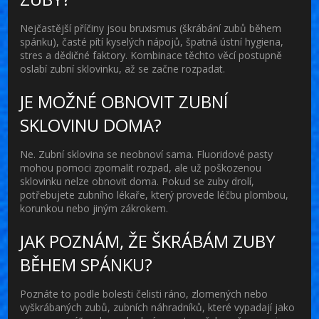
Nejčastější příčiny jsou bruxismus (škrábání zubů během
spánku), časté pítí kyselých nápojů, špatná ústní hygiena,
stres a dědičné faktory. Kombinace těchto věcí postupně
oslabí zubní sklovinku, až se začne rozpadat.
JE MOŽNÉ OBNOVIT ZUBNÍ
SKLOVINU DOMA?
Ne. Zubní sklovina se neobnoví sama. Fluoridové pasty
mohou pomoci zpomalit rozpad, ale už poškozenou
sklovinku nelze obnovit doma. Pokud se zuby drolí,
potřebujete zubního lékaře, který provede léčbu plombou,
korunkou nebo jiným zákrokem.
JAK POZNÁM, ŽE ŠKRÁBÁM ZUBY
BĚHEM SPÁNKU?
Poznáte to podle bolesti čelisti ráno, zlomených nebo
vyškrábaných zubů, zubních náhradníků, které vypadají jako