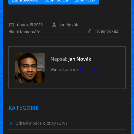
února 15 2026
Jan Novák
Trvalý odkaz
0 Komentáře
Napsal:
Jan Novák
Vše od autora:
Jan Novák
KATEGORIE
Zdraví a péče o zuby
(279)