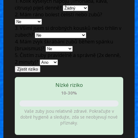
1. Kolik kyselých nápojů (limonáda, káva,
citrusy) piješ denně?
2. Mám ráno bolest čelisti nebo zubů?
3. Všiml jsem si drobných kousků nebo trhlin v
zubech?
4. Mám zvyk škrábání zubů během spánku
(bruxismus)?
5. Čistím zuby pravidelně a správně (2x denně,
2 minuty)?
Zjistit riziko
Nízké riziko
10-30%
Vaše zuby jsou relativně zdravé. Pokračujte v
dobré hygieně a sledujte, zda se neobjevují nové
příznaky.