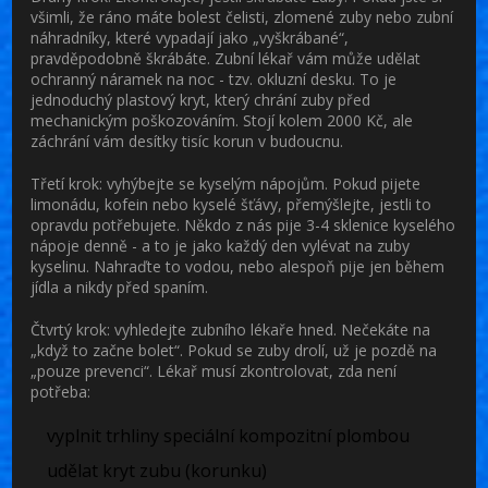
všimli, že ráno máte bolest čelisti, zlomené zuby nebo zubní
náhradníky, které vypadají jako „vyškrábané“,
pravděpodobně škrábáte. Zubní lékař vám může udělat
ochranný náramek na noc - tzv.
okluzní desku
. To je
jednoduchý plastový kryt, který chrání zuby před
mechanickým poškozováním. Stojí kolem 2000 Kč, ale
záchrání vám desítky tisíc korun v budoucnu.
Třetí krok:
vyhýbejte se kyselým nápojům
. Pokud pijete
limonádu, kofein nebo kyselé šťávy, přemýšlejte, jestli to
opravdu potřebujete. Někdo z nás pije 3-4 sklenice kyselého
nápoje denně - a to je jako každý den vylévat na zuby
kyselinu. Nahraďte to vodou, nebo alespoň pije jen během
jídla a nikdy před spaním.
Čtvrtý krok:
vyhledejte zubního lékaře hned
. Nečekáte na
„když to začne bolet“. Pokud se zuby drolí, už je pozdě na
„pouze prevenci“. Lékař musí zkontrolovat, zda není
potřeba:
vyplnit trhliny speciální kompozitní plombou
udělat kryt zubu (korunku)