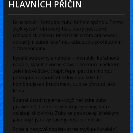
HLAVNÍCH PŘÍČIN
Bruxismus
- škrábání zubů během spánku. Tento
zvyk vytváří obrovský tlak, který postupně
rozpadá sklovinku. Mnozí lidé o tom ani nevědí,
dokud jim zubní lékař neukáže zub s prohlubními
a zlomeninami.
Kyselé potraviny a nápoje
- limonády, kofeinové
nápoje, kyselé ovocné šťávy a dokonce i některé
zeleninové šťávy (např. řepa, petržel) mohou
postupně rozpouštět sklovinku. Když to
kombinujete s bruxismem, zub se zhroutí jako
křída.
Špatná ústní hygiena
- když nečistíte zuby
pravidelně, bakterie vytvářejí kyseliny, které
oslabují sklovinku. Zuby se pak stávají křehkými,
jako když jsou vystaveny dešti po měsíci.
Stres a nervové napětí
- stres zvyšuje škrábání