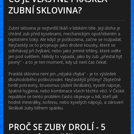
ZUBNÍ SKLOVINA?
Zubní sklovina je nejtvrdší tkáň v lidském těle. Její úloha je
chránit zub před kyselinami, mechanickým opotřebením a
teplotními šoky. Ale když je poškozena, začne se rozpadat.
Nejčastěji se to projevuje jako drobné kousky, které se
odtrhávají při žvýkání, nebo jako jemné trhliny, které vidíte
jen pod světlem. Někdy to vypadá, jako by zub „přestal být
pevný“ - a to je ten moment, kdy už není čas čekat.
Prasklá sklovina není jen „nějaká chyba“ - je to výsledek
dlouhodobého poškozování. Nejčastější příčiny? Zbytečně
tvrdé potraviny, bruxismus (zubní škrábání), kyselé nápoje,
špatná hygiena, nebo kombinace všech těchto věcí. V České
republice se tento problém často objevuje u lidí, kteří pili
hodně minerálky, kofeinu, nebo kyselých nápojů, a zároveň
škrábali zuby během spánku.
PROČ SE ZUBY DROLÍ - 5