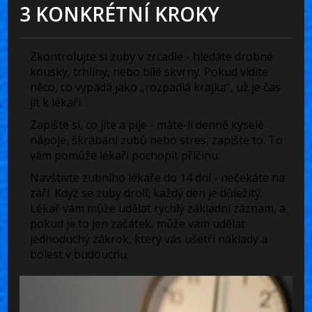
3 KONKRÉTNÍ KROKY
Zkontrolujte si zuby v zrcadle
- hledáte drobné
kousky, trhliny, nebo bílé skvrny. Pokud vidíte
něco, co vypadá jako „rozpadlá krajka“, už je čas
jít k lékaři.
Zapište si, co jíte a pije
- máte-li denně kyselé
nápoje, škrábání zubů nebo stres, zapište to. To
vám pomůže lékaři pochopit příčinu.
Navštivte zubního lékaře do 14 dní
- nečekáte na
září. Když se zuby drolí, každý den je důležitý.
Lékař vám může udělat rychlý základní záznam, a
pokud je to jen začátek, může vám udělat
jednoduchý zákrok, který vás ušetří náklady a
bolest v budoucnu.