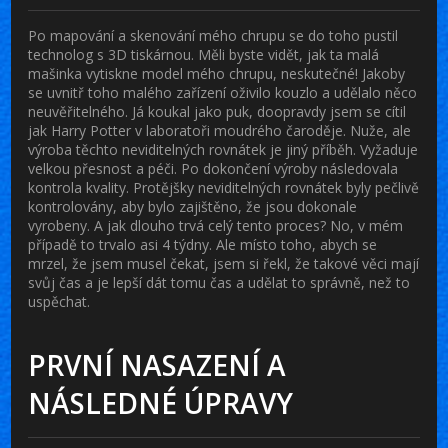
Po mapování a skenování mého chrupu se do toho pustil
technolog s 3D tiskárnou. Měli byste vidět, jak ta malá
mašinka vytiskne model mého chrupu, neskutečné! Jakoby
se uvnitř toho malého zařízení oživilo kouzlo a udělalo něco
neuvěřitelného. Já koukal jako puk, doopravdy jsem se cítil
jak Harry Potter v laboratoři moudrého čaroděje. Nuže, ale
výroba těchto neviditelných rovnátek je jiný příběh. Vyžaduje
velkou přesnost a péči. Po dokončení výroby následovala
kontrola kvality. Protějšky neviditelných rovnátek byly pečlivě
kontrolovány, aby bylo zajištěno, že jsou dokonale
vyrobeny. A jak dlouho trvá celý tento proces? No, v mém
případě to trvalo asi 4 týdny. Ale místo toho, abych se
mrzel, že jsem musel čekat, jsem si řekl, že takové věci mají
svůj čas a je lepší dát tomu čas a udělat to správně, než to
uspěchat.
PRVNÍ NASAZENÍ A
NÁSLEDNÉ ÚPRAVY