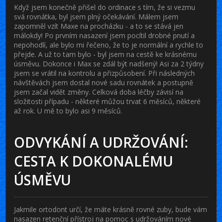
Když jsem konečně přišel do ordinace s tím, že si vezmu
svá rovnátka, byl jsem plný očekávání. Málem jsem
zapomněl vzít Maxe na procházku - a to se stává jen
málokdy! Po prvním nasazení jsem pocítil drobné pnutí a
nepohodlí, ale bylo mi řečeno, že to je normální a rychle to
přejde. A už to tam bylo - byl jsem na cestě ke krásnému
úsměvu. Dokonce i Max se zdál být nadšený! Asi za 2 týdny
jsem se vrátil na kontrolu a přizpůsobení. Při následných
návštěvách jsem dostal nové sadu rovnátek a postupně
jsem začal vidět změny. Celková doba léčby závisí na
složitosti případu - některé můžou trvat 6 měsíců, některé
až rok. U mě to bylo asi 9 měsíců.
ODVYKÁNÍ A UDRŽOVÁNÍ:
CESTA K DOKONALÉMU
ÚSMĚVU
Jakmile ortodont určí, že máte krásně rovné zuby, bude vám
nasazen retenční přístroj na pomoc s udržováním nové