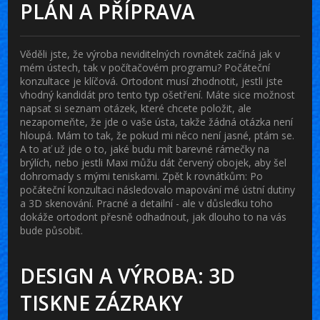
PLÁN A PŘÍPRAVA
Věděli jste, že výroba neviditelných rovnátek začíná jak v
mém ústech, tak v počítačovém programu? Počáteční
konzultace je klíčová. Ortodont musí zhodnotit, jestli jste
vhodný kandidát pro tento typ ošetření. Máte sice možnost
napsat si seznam otázek, které chcete položit, ale
nezapomeňte, že jde o vaše ústa, takže žádná otázka není
hloupá. Mám to tak, že pokud mi něco není jasné, ptám se.
A to ať už jde o to, jaké budu mít barevné rámečky na
brýlích, nebo jestli Maxi můžu dát červený obojek, aby šel
dohromady s mými teniskami. Zpět k rovnátkům: Po
počáteční konzultaci následovalo mapování mé ústní dutiny
a 3D skenování. Pracné a detailní - ale v důsledku toho
dokáže ortodont přesně odhadnout, jak dlouho to na vás
bude působit.
DESIGN A VÝROBA: 3D
TISKNE ZÁZRAKY