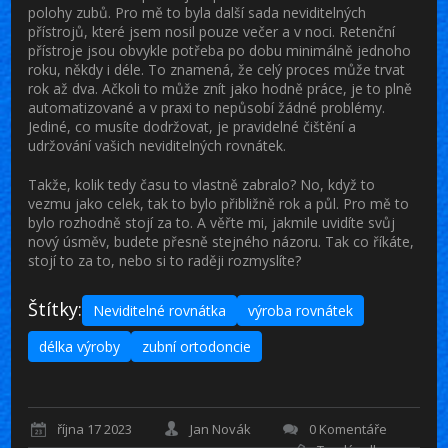
polohy zubů. Pro mě to byla další sada neviditelných
přístrojů, které jsem nosil pouze večer a v noci. Retenční
přístroje jsou obvykle potřeba po dobu minimálně jednoho
roku, někdy i déle. To znamená, že celý proces může trvat
rok až dva. Ačkoli to může znít jako hodně práce, je to plně
automatizované a v praxi to nepůsobí žádné problémy.
Jediné, co musíte dodržovat, je pravidelné čištění a
udržování vašich neviditelných rovnátek.
Takže, kolik tedy času to vlastně zabralo? No, když to
vezmu jako celek, tak to bylo přibližně rok a půl. Pro mě to
bylo rozhodně stojí za to. A věřte mi, jakmile uvidíte svůj
nový úsměv, budete přesně stejného názoru. Tak co říkáte,
stojí to za to, nebo si to raději rozmyslíte?
Štítky:
Neviditelné rovnátka
výroba rovnátek
délka výroby
zubní ortodoncie
října 17 2023
Jan Novák
0 Komentáře