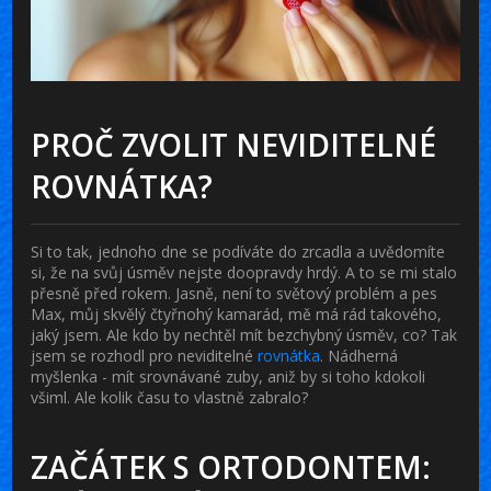
PROČ ZVOLIT NEVIDITELNÉ
ROVNÁTKA?
Si to tak, jednoho dne se podíváte do zrcadla a uvědomíte
si, že na svůj úsměv nejste doopravdy hrdý. A to se mi stalo
přesně před rokem. Jasně, není to světový problém a pes
Max, můj skvělý čtyřnohý kamarád, mě má rád takového,
jaký jsem. Ale kdo by nechtěl mít bezchybný úsměv, co? Tak
jsem se rozhodl pro neviditelné
rovnátka
. Nádherná
myšlenka - mít srovnávané zuby, aniž by si toho kdokoli
všiml. Ale kolik času to vlastně zabralo?
ZAČÁTEK S ORTODONTEM: