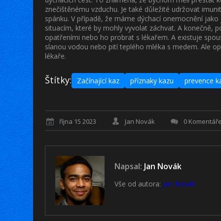
znečištěnému vzduchu. Je také důležité udržovat imunitu
spánku. V případě, že máme dýchací onemocnění jako j
situacím, které by mohly vyvolat záchvat. A konečně, po
opatřeními nebo ho probrat s lékařem. A existuje spous
slanou vodou nebo pití teplého mléka s medem. Ale opět 
lékaře.
Štítky:
Začínající kaz
příznaky kazu
prevence k
října 15 2023
Jan Novák
0 Komentář
Napsal:
Jan Novák
Vše od autora:
Jan Novák