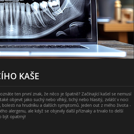
CÍHO KAŠE
znáte ten první znak, že něco je špatně? Začínající kašel se nemusí
aké objevit jako suchý nebo vlhký, tichý nebo hlasitý, zvlášť v noci
bolesti na hrudníku a dalších symptomů. Jeden out z mého života -
o alergenu, ale když se objevily další příznaky a trvalo to delší
o být opatrný!