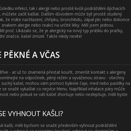
ledku infekcí, tak i alergií nebo prostě kvůli podráždění dýchacích
ři, můžete začít kašlat. Dalším důvodem může být prostě studený
ak, že máte nachlazení, chřipku, bronchitidu, zápal plic nebo dokonce
 znakem alergie nebo reakcí na určité léky. Měl jsem jednou
ěl proč. Ukázalo se, že je alergický na nový typ prášku do pračky,
dní značce, kašel zmizel. Takže nikdy nevíte!
E PĚKNÉ A VČAS
ejdříve - ať už to znamená přestat kouřit, zmenšit kontakt s alergeny
pomínejte na odpočinek, pitný režim a vyváženou stravu - všechny
 suchý kašel, mohou vám pomoci bylinné čaje, med nebo pastilky na
e se snažit vykašlat co nejvíce hlenu. Například inhalace páry může
šnost nebo pokud se váš kašel zhoršuje nebo nezlepšuje, měli byste
 SE VYHNOUT KAŠLI?
uli kašli, měli bychom se snažit především vyhnout podráždění
ouřit a vyhnout se pasivnímu kouření, vyhnout se alergenům a