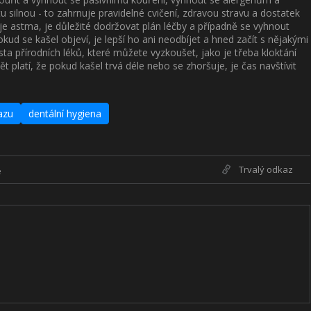
 silnou - to zahrnuje pravidelné cvičení, zdravou stravu a dostatek
e astma, je důležité dodržovat plán léčby a případně se vyhnout
kud se kašel objeví, je lepší ho ani neodbíjet a hned začít s nějakými
ta přírodních léků, které můžete vyzkoušet, jako je třeba kloktání
platí, že pokud kašel trvá déle nebo se zhoršuje, je čas navštívit
azu
dentální hygiena
Trvalý odkaz
e