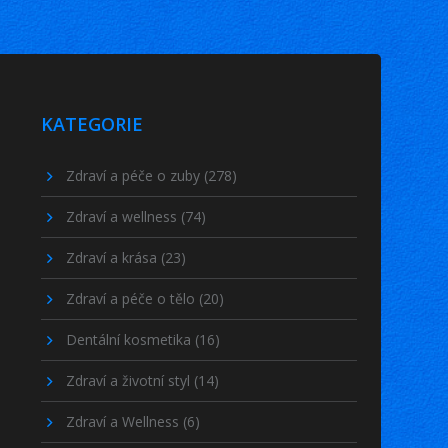
KATEGORIE
Zdraví a péče o zuby
(278)
Zdraví a wellness
(74)
Zdraví a krása
(23)
Zdraví a péče o tělo
(20)
Dentální kosmetika
(16)
Zdraví a životní styl
(14)
Zdraví a Wellness
(6)