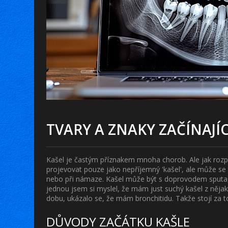
TVARY A ZNAKY ZAČÍNAJÍ
Kašel je častým příznakem mnoha chorob. Ale jak rozpo
projevovat pouze jako nepříjemný 'kašel', ale může se t
nebo při námaze. Kašel může být s doprovodem sputa, 
jednou jsem si myslel, že mám just suchý kašel z nějakéh
dobu, ukázalo se, že mám bronchitidu. Takže stojí za t
DŮVODY ZAČÁTKU KAŠLE