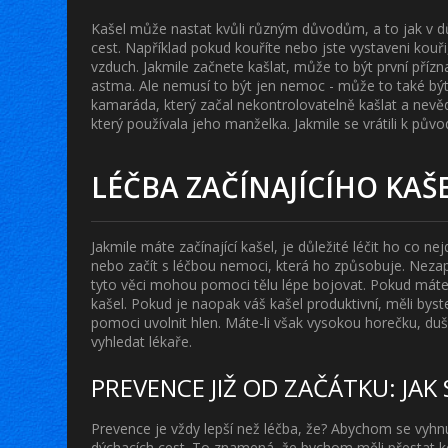
Kašel může nastat kvůli různým důvodům, a to jak v důs
cest. Například pokud kouříte nebo jste vystaveni kou
vzduch. Jakmile začnete kašlat, může to být první přízn
astma. Ale nemusí to být jen nemoc - může to také být
kamaráda, který začal nekontrolovatelně kašlat a nevěd
který používala jeho manželka. Jakmile se vrátili k půvo
LÉČBA ZAČÍNAJÍCÍHO KAŠ
Jakmile máte začínající kašel, je důležité léčit ho co n
nebo začít s léčbou nemoci, která ho způsobuje. Neza
tyto věci mohou pomoci tělu lépe bojovat. Pokud máte
kašel. Pokud je naopak váš kašel produktivní, měli byst
pomoci uvolnit hlen. Máte-li však vysokou horečku, du
vyhledat lékaře.
PREVENCE JIŽ OD ZAČÁTKU: JAK
Prevence je vždy lepší než léčba, že? Abychom se vyhn
dýchacích cest. To znamená, že bychom měli přestat k