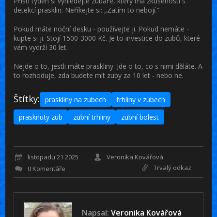
Příští týden si vyhledejte zubaře, který má zkušenosti s
detekcí prasklin. Neříkejte si: „Zatím to nebojí.“
Pokud máte noční desku - používejte ji. Pokud nemáte -
kupte si ji. Stojí 1500-3000 Kč. Je to investice do zubů, které
vám vydrží 30 let.
Nejde o to, jestli máte praskliny. Jde o to, co s nimi děláte. A
to rozhoduje, zda budete mít zuby za 10 let - nebo ne.
Štítky:
praskliny na zubech
trhliny v zubech
prasknuty zub
zubní trhliny
zubní bolest
listopadu 21 2025
Veronika Kovářová
Trvalý odkaz
0 Komentáře
Napsal:
Veronika Kovářová