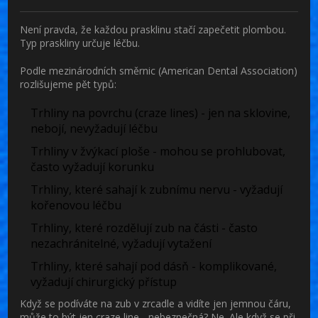
Není pravda, že každou prasklinu stačí zapečetit plombou.
Typ praskliny určuje léčbu.
Podle mezinárodních směrnic (American Dental Association)
rozlišujeme pět typů:
Trhliny na povrchu (craze lines)
- jen na sklovine,
nebojí, nevyžadují léčbu
Trhliny v žvýkací ploše
- mohou se prohlubovat,
často vyžadují korunku
Trhliny, které sahají k zubnímu nervu
- vyžadují
kořenovou léčbu
Trhliny, které rozdělují zub na části
- často
nezachránitelné, vyžadují vytažení
Trhliny, které sahají pod dásň
- komplikované,
vyžadují chirurgický přístup
Když se podíváte na zub v zrcadle a vidíte jen jemnou čáru,
může to být jen craze line - nebezpečná? Ne. Ale když se při