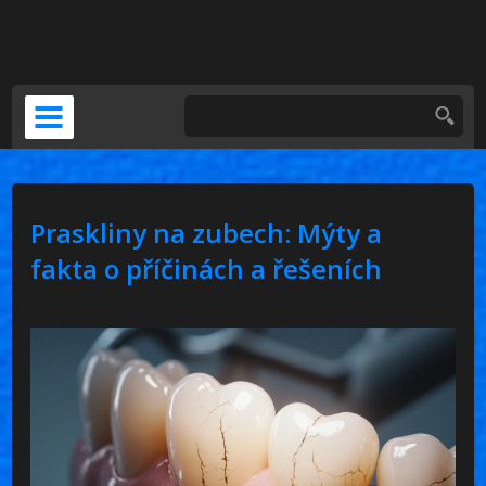
DOČASNÁ NÁHRADA
KERAMICKÁ KORUNKA
VENEERS
Praskliny na zubech: Mýty a
PSÍ ZUBNÍ BOLEST
fakta o příčinách a řešeních