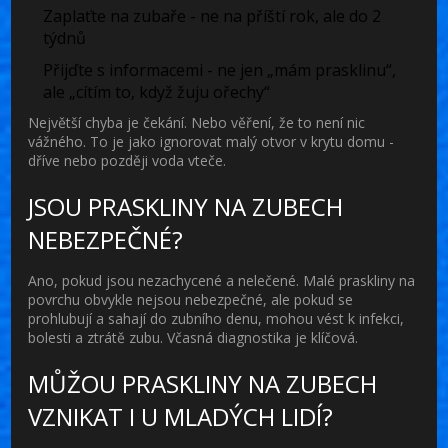
Zaplaťte na zubaře - ne na příští rok, ale do 2
týdnů
Přijďte s informacemi - ne jen „mám prasklinu“,
ale „cítím to, když žuju ořechy“
Největší chyba je čekání. Nebo věření, že to není nic
vážného. To je jako ignorovat malý otvor v krytu domu -
dříve nebo později voda vteče.
JSOU PRASKLINY NA ZUBECH
NEBEZPEČNÉ?
Ano, pokud jsou nezachycené a nelečené. Malé praskliny na
povrchu obvykle nejsou nebezpečné, ale pokud se
prohlubují a sahají do zubního denu, mohou vést k infekci,
bolesti a ztrátě zubu. Včasná diagnostika je klíčová.
MŮŽOU PRASKLINY NA ZUBECH
VZNIKAT I U MLADÝCH LIDÍ?