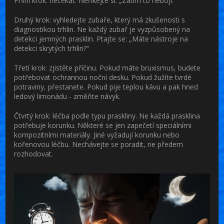
První krok: nečekat. Neříkejte si: „Zatím to nebojí.“
Druhý krok: vyhledejte zubaře, který má zkušenosti s
diagnostikou trhlin. Ne každý zubař je vyzpůsobený na
detekci jemných prasklin. Ptajte se: „Máte nástroje na
detekci skrytých trhlin?“
Třetí krok: zjistěte příčinu. Pokud máte bruxismus, budete
potřebovat ochrannou noční desku. Pokud žužíte tvrdé
potraviny, přestanete. Pokud pije teplou kávu a pak hned
ledový limonádu - změňte návyk.
Čtvrtý krok: léčba podle typu praskliny. Ne každá prasklina
potřebuje korunku. Některé se jen zapečetí speciálními
kompozitními materiály. Jiné vyžadují korunku nebo
kořenovou léčbu. Nechávejte se poradit, ne předem
rozhodovat.