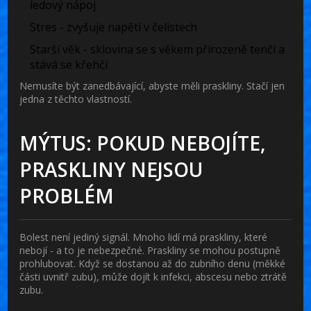
ledový nápoj
Stres - zvyšuje napětí v čelistech
Starší věk - sklovina se s věkem přirozeně tenčí a
stává se křehčí
Nemusíte být zanedbávající, abyste měli praskliny. Stačí jen
jedna z těchto vlastností.
MÝTUS: POKUD NEBOJÍTE,
PRASKLINY NEJSOU
PROBLÉM
Bolest není jediný signál. Mnoho lidí má praskliny, které
nebojí - a to je nebezpečné. Praskliny se mohou postupně
prohlubovat. Když se dostanou až do zubního denu (měkké
části uvnitř zubu), může dojít k infekci, abscesu nebo ztrátě
zubu.