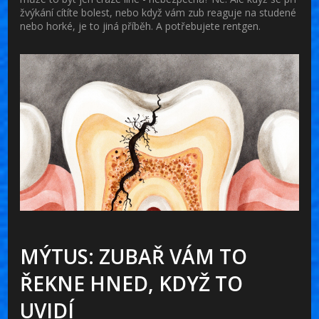
žvýkání cítíte bolest, nebo když vám zub reaguje na studené
nebo horké, je to jiná příběh. A potřebujete rentgen.
MÝTUS: ZUBAŘ VÁM TO
ŘEKNE HNED, KDYŽ TO
UVIDÍ