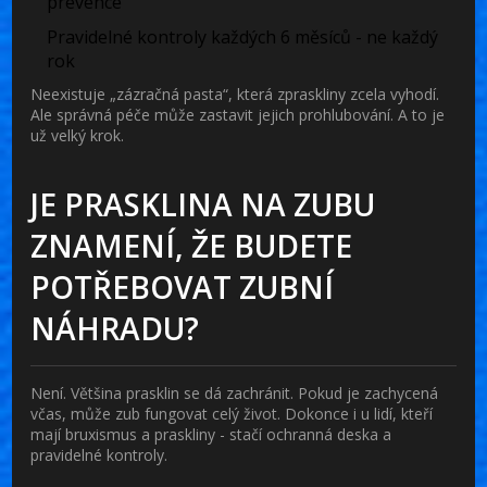
prevence
Pravidelné kontroly každých 6 měsíců - ne každý
rok
Neexistuje „zázračná pasta“, která zpraskliny zcela vyhodí.
Ale správná péče může zastavit jejich prohlubování. A to je
už velký krok.
JE PRASKLINA NA ZUBU
ZNAMENÍ, ŽE BUDETE
POTŘEBOVAT ZUBNÍ
NÁHRADU?
Není. Většina prasklin se dá zachránit. Pokud je zachycená
včas, může zub fungovat celý život. Dokonce i u lidí, kteří
mají bruxismus a praskliny - stačí ochranná deska a
pravidelné kontroly.