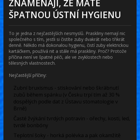
ZNAMENAJÍ, ŽE MÁTE
ŠPATNOU ÚSTNÍ HYGIENU
To je jedna z nejčastějších nesmyslů. Praskliny nemají nic
společného s tím, jestli si čistíte zuby dvakrát nebo třikrát
denně. Někdo má dokonalou hygienu, čistí zuby elektrickou
kartáčkem, používá nit a stále má praskliny. Proč? Protože
příčina není ve špatné péči, ale ve zvyklostech nebo
tělesných vlastnostech.
Nejčastější příčiny:
Zubní bruxismus - stiskování nebo škrábnutí
zubů během spánku (v Česku trpí tím až 30 %
dospělých podle dat z Ústavu stomatologie v
Brně)
Časté žvýkání tvrdých potravin - ořechy, kosti, led,
tvrdé bonbóny
Teplotní šoky - horká polévka a pak okamžitě