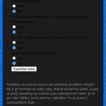
tvrdé bonbóny)?
Ano
Ne
3. Často pije teplou kávu a okamžitě potom
ledový nápoj?
Ano
Ne
4. Cítíte nějakou bolest nebo citlivost zubů?
Ano
Ne
5. Je váš život plný stresu?
Ano
Ne
Vypočítat riziko
Praskliny na zubech nejsou jen estetický problém. Mnoho
lidí si je nechává na zuby roky, dokud nezačnou bolet. A pak
se ptají:
praskliny na zubech
jsou nebezpečné? Nebo je to
jen věk? Věříte, že to není nic vážného? To je jedna z
nejčastějších chyb.