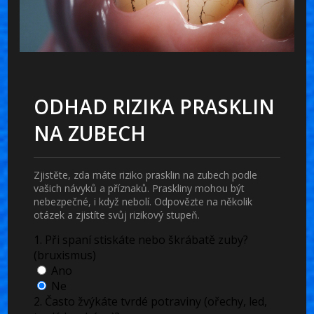
ODHAD RIZIKA PRASKLIN
NA ZUBECH
Zjistěte, zda máte riziko prasklin na zubech podle
vašich návyků a příznaků. Praskliny mohou být
nebezpečné, i když nebolí. Odpovězte na několik
otázek a zjistíte svůj rizikový stupeň.
1. Při spaní stiskáte nebo škrábatě zuby?
(bruxismus)
Ano
Ne
2. Často žvýkáte tvrdé potraviny (ořechy, led,