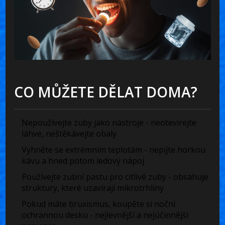
CO MŮŽETE DĚLAT DOMA?
Nepoužívejte zuby jako nástroje - neotevírejte
láhve, neštěkávejte obaly
Vyhněte se extrémním teplotám - nepijte horkou
kávu a hned potom ledový nápoj
Používejte zubní pastu pro citlivé zuby - obsahuje
struktury, které uzavírají mikrotrhliny
Pokud máte bruxismus, koupěte si noční
ochrannou desku - nejlevnější a nejúčinnější