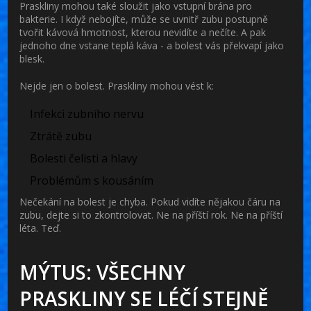
Praskliny mohou také sloužit jako vstupní brána pro
bakterie. I když nebojíte, může se uvnitř zubu postupně
tvořit kávová hmotnost, kterou nevidíte a nečíte. A pak
jednoho dne vstane teplá káva - a bolest vás překvapí jako
blesk.
Nejde jen o bolest. Praskliny mohou vést k:
Infekci zubního nervu
Ztrátě zubu
Bolesti čelisti a hlavy
Problémům s kousáním
Nečekání na bolest je chyba. Pokud vidíte nějakou čáru na
zubu, dejte si to zkontrolovat. Ne na příští rok. Ne na příští
léta. Teď.
MÝTUS: VŠECHNY
PRASKLINY SE LÉČÍ STEJNĚ