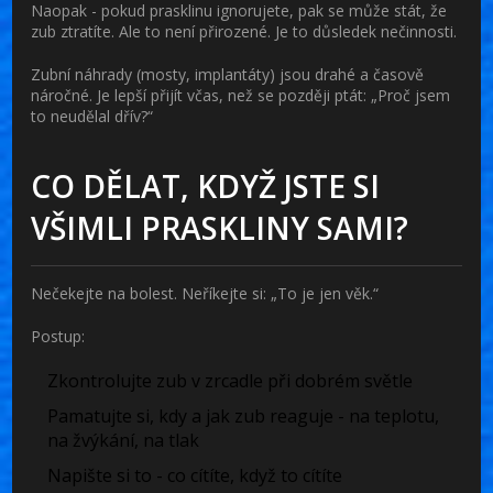
Naopak - pokud prasklinu ignorujete, pak se může stát, že
zub ztratíte. Ale to není přirozené. Je to důsledek nečinnosti.
Zubní náhrady (mosty, implantáty) jsou drahé a časově
náročné. Je lepší přijít včas, než se později ptát: „Proč jsem
to neudělal dřív?“
CO DĚLAT, KDYŽ JSTE SI
VŠIMLI PRASKLINY SAMI?
Nečekejte na bolest. Neříkejte si: „To je jen věk.“
Postup:
Zkontrolujte zub v zrcadle při dobrém světle
Pamatujte si, kdy a jak zub reaguje - na teplotu,
na žvýkání, na tlak
Napište si to - co cítíte, když to cítíte