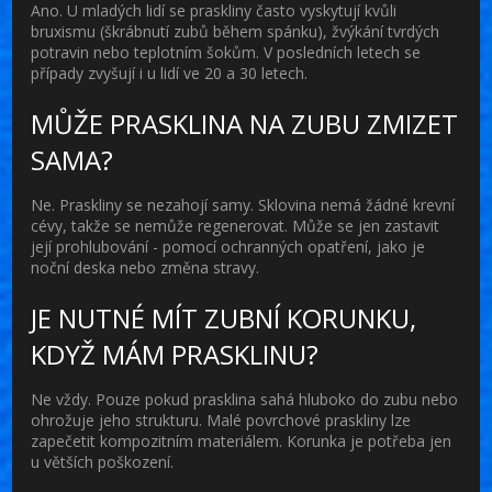
Ano. U mladých lidí se praskliny často vyskytují kvůli
bruxismu (škrábnutí zubů během spánku), žvýkání tvrdých
potravin nebo teplotním šokům. V posledních letech se
případy zvyšují i u lidí ve 20 a 30 letech.
MŮŽE PRASKLINA NA ZUBU ZMIZET
SAMA?
Ne. Praskliny se nezahojí samy. Sklovina nemá žádné krevní
cévy, takže se nemůže regenerovat. Může se jen zastavit
její prohlubování - pomocí ochranných opatření, jako je
noční deska nebo změna stravy.
JE NUTNÉ MÍT ZUBNÍ KORUNKU,
KDYŽ MÁM PRASKLINU?
Ne vždy. Pouze pokud prasklina sahá hluboko do zubu nebo
ohrožuje jeho strukturu. Malé povrchové praskliny lze
zapečetit kompozitním materiálem. Korunka je potřeba jen
u větších poškození.