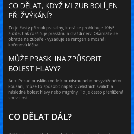
CO DĚLAT, KDYŽ MI ZUB BOLÍ JEN
PŘI ŽVÝKÁNÍ?
To je častý příznak praskliny, která se prohlubuje. Když
žužíte, tlak rozšiřuje prasklinu a dráždí nerv. Okamžitě se
obraťte na zubaře - vyžaduje se rentgen a možná i
kořenová léčba.
MŮŽE PRASKLINA ZPŮSOBIT
BOLEST HLAVY?
Ano. Pokud prasklina vede k bruxismu nebo nevyváženému
kousání, může to způsobit napětí v čelistních svalích a
následně bolest hlavy nebo migrény. To je často přehlížená
souvislost.
CO DĚLAT DÁL?