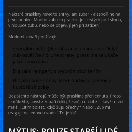
Některé praskliny nevidíte ani vy, ani zubař - alespoň ne na
první pohled. Mnoho zubních prasklin je skrytých pod slinou,
v hloubce zubu, nebo se objevují jen při zatížení.
Moderní zubaři používají:
Speciální světlo (dental transillumination) - když
zub osvětlíte z druhé strany, prasklina se ukáže
jako tmavá čára
Digitální rentgeny s vysokým rozlišením
Ultrazvukové sondy, které zachycují změny v
hustotě skloviny
Bez těchto nástrojů může být prasklina přehlédnuta. Proto
je důležité, abyste zubaři řekli přesně, co cítíte - i když to zní
malé. „Cítím bolest, když žuju ořechy.“ Nebo: „Zub mi
reaguje na ledovou vodu.“ To je klíč.
MÝTUS: POUZE STARŠÍ LIDÉ