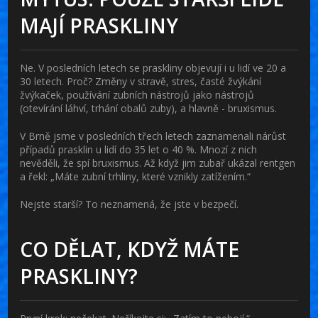
MAJÍ PRASKLINY
Ne. V posledních letech se praskliny objevují i u lidí ve 20 a
30 letech. Proč? Změny v stravě, stres, časté žvýkání
žvýkaček, používání zubních nástrojů jako nástrojů
(otevírání láhví, trhání obalů zuby), a hlavně - bruxismus.
V Brně jsme v posledních třech letech zaznamenali nárůst
případů prasklin u lidí do 35 let o 40 %. Mnozí z nich
nevěděli, že spí bruxismus. Až když jim zubař ukázal rentgen
a řekl: „Máte zubní trhliny, které vznikly zatížením.“
Nejste starší? To neznamená, že jste v bezpečí.
CO DĚLAT, KDYŽ MÁTE
PRASKLINY?