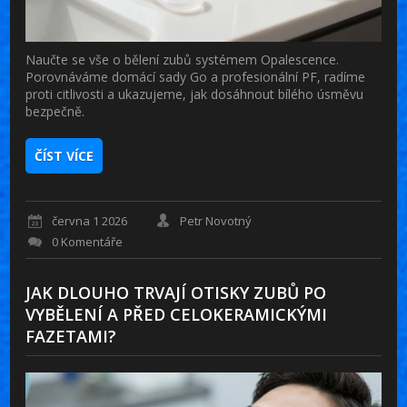
Naučte se vše o bělení zubů systémem Opalescence.
Porovnáváme domácí sady Go a profesionální PF, radíme
proti citlivosti a ukazujeme, jak dosáhnout bílého úsměvu
bezpečně.
ČÍST VÍCE
června 1 2026
Petr Novotný
0 Komentáře
JAK DLOUHO TRVAJÍ OTISKY ZUBŮ PO
VYBĚLENÍ A PŘED CELOKERAMICKÝMI
FAZETAMI?