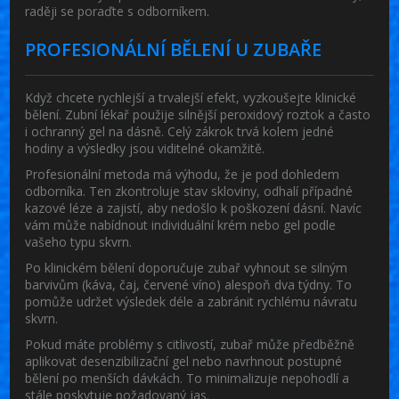
raději se poraďte s odborníkem.
PROFESIONÁLNÍ BĚLENÍ U ZUBAŘE
Když chcete rychlejší a trvalejší efekt, vyzkoušejte klinické
bělení. Zubní lékař použije silnější peroxidový roztok a často
i ochranný gel na dásně. Celý zákrok trvá kolem jedné
hodiny a výsledky jsou viditelné okamžitě.
Profesionální metoda má výhodu, že je pod dohledem
odborníka. Ten zkontroluje stav skloviny, odhalí případné
kazové léze a zajistí, aby nedošlo k poškození dásní. Navíc
vám může nabídnout individuální krém nebo gel podle
vašeho typu skvrn.
Po klinickém bělení doporučuje zubař vyhnout se silným
barvivům (káva, čaj, červené víno) alespoň dva týdny. To
pomůže udržet výsledek déle a zabránit rychlému návratu
skvrn.
Pokud máte problémy s citlivostí, zubař může předběžně
aplikovat desenzibilizační gel nebo navrhnout postupné
bělení po menších dávkách. To minimalizuje nepohodlí a
stále poskytuje požadovaný jas.