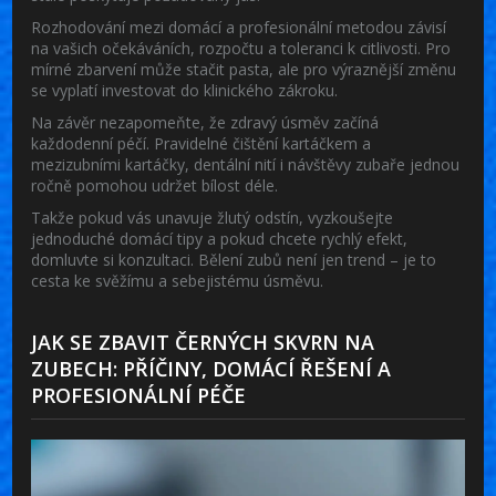
Rozhodování mezi domácí a profesionální metodou závisí
na vašich očekáváních, rozpočtu a toleranci k citlivosti. Pro
mírné zbarvení může stačit pasta, ale pro výraznější změnu
se vyplatí investovat do klinického zákroku.
Na závěr nezapomeňte, že zdravý úsměv začíná
každodenní péčí. Pravidelné čištění kartáčkem a
mezizubními kartáčky, dentální nití i návštěvy zubaře jednou
ročně pomohou udržet bílost déle.
Takže pokud vás unavuje žlutý odstín, vyzkoušejte
jednoduché domácí tipy a pokud chcete rychlý efekt,
domluvte si konzultaci. Bělení zubů není jen trend – je to
cesta ke svěžímu a sebejistému úsměvu.
JAK SE ZBAVIT ČERNÝCH SKVRN NA
ZUBECH: PŘÍČINY, DOMÁCÍ ŘEŠENÍ A
PROFESIONÁLNÍ PÉČE