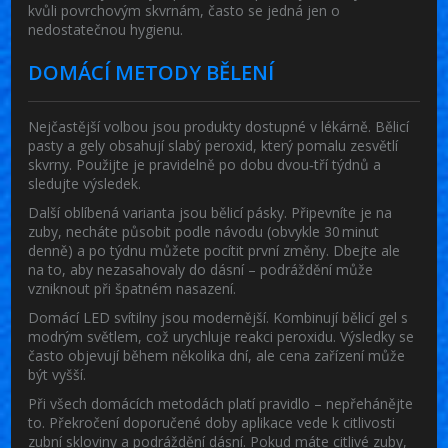
kvůli povrchovým skvrnám, často se jedná jen o
nedostatečnou hygienu.
DOMÁCÍ METODY BĚLENÍ
Nejčastější volbou jsou produkty dostupné v lékárně. Bělicí
pasty a gely obsahují slabý peroxid, který pomalu zesvětlí
skvrny. Použijte je pravidelně po dobu dvou‑tří týdnů a
sledujte výsledek.
Další oblíbená varianta jsou bělicí pásky. Připevníte je na
zuby, necháte působit podle návodu (obvykle 30 minut
denně) a po týdnu můžete pocítit první změny. Dbejte ale
na to, aby nezasahovaly do dásní – podráždění může
vzniknout při špatném nasazení.
Domácí LED svítilny jsou modernější. Kombinují bělicí gel s
modrým světlem, což urychluje reakci peroxidu. Výsledky se
často objevují během několika dní, ale cena zařízení může
být vyšší.
Při všech domácích metodách platí pravidlo – nepřehánějte
to. Překročení doporučené doby aplikace vede k citlivosti
zubní skloviny a podráždění dásní. Pokud máte citlivé zuby,