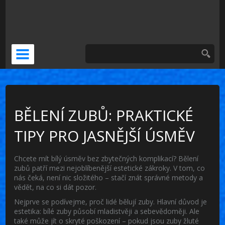
DOČASNÁ NÁHRADA
KERAMICKÁ KORUNKA
VENEERS
PSÍ ZUBNÍ BOLEST
BĚLENÍ ZUBŮ: PRAKTICKÉ
TIPY PRO JASNĚJŠÍ ÚSMĚV
Chcete mít bílý úsměv bez zbytečných komplikací? Bělení
zubů patří mezi nejoblíbenější estetické zákroky. V tom, co
nás čeká, není nic složitého – stačí znát správné metody a
vědět, na co si dát pozor.
Nejprve se podívejme, proč lidé bělují zuby. Hlavní důvod je
estetika: bílé zuby působí mladistvěji a sebevědoměji. Ale
také může jít o skryté poškození – pokud jsou zuby žluté