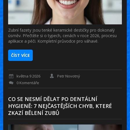
Zubní fazety jsou tenké keramické destičky pro dokonalý
úsměv. Přečtěte si o typech, cenách v roce 2026, procesu
aplikace a péči. Kompletní průvodce pro váhavé.
ČÍST VÍCE
května 9 2026
Petr Novotný
0 Komentáře
CO SE NESMÍ DĚLAT PO DENTÁLNÍ
HYGIENĚ: 7 NEJČASTĚJŠÍCH CHYB, KTERÉ
ZKAZÍ BĚLENÍ ZUBŮ