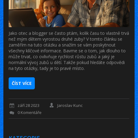
Jako otec a blogger se často ptám, kolik času to vlastně trvá
než mým dětem vyrostou druhé zuby? V tomto článku se
zaměřím na tuto otázku a snažím se vám poskytnout
všechny klíčové informace. Bavme se o tom, jak dlouho to
může trvat, co ovlivňuje rychlost růstu zubů a jaký je
normální vývoj zubů u dětí. Takže pokud hledáte odpovědi
na tyto otázky, tady je to pravé místo.
ČÍST VÍCE
září 28 2023
Jaroslav Kunc
0 Komentáře
KATEGORIE