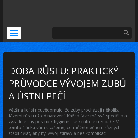
DOČASNÁ NÁHRADA
KERAMICKÁ KORUNKA
VENEERS
PSÍ ZUBNÍ BOLEST
DOBA RŮSTU: PRAKTICKÝ
PRŮVODCE VÝVOJEM ZUBŮ
A ÚSTNÍ PÉČÍ
Většina lidí si neuvědomuje, že zuby procházejí několika
fázemi růstu už od narození. Každá fáze má svá specifika a
vyžaduje jiný přístup k hygieně i ke kontrole u zubaře. V
tomto článku vám ukážeme, co můžete během různých
stádií dělat, aby byl vývoj zdravý a bez komplikací.