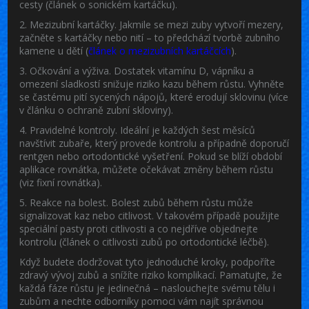
cesty (článek o
sonickém kartáčku
).
2. Mezizubní kartáčky.
Jakmile se mezi zuby vytvoří mezery,
začněte s kartáčky nebo nití – to předchází tvorbě zubního
kamene u dětí (
článek o mezizubních kartáčcích
).
3. Očkování a výživa.
Dostatek vitamínu D, vápníku a
omezení sladkostí snižuje riziko kazu během růstu. Vyhněte
se častému pití sycených nápojů, které erodují sklovinu (více
v článku o
ochraně zubní skloviny
).
4. Pravidelné kontroly.
Ideální je každých šest měsíců
navštívit zubaře, který provede kontrolu a případně doporučí
rentgen nebo ortodontické vyšetření. Pokud se blíží období
aplikace rovnátka, můžete očekávat změny během růstu
(viz
fixní rovnátka
).
5. Reakce na bolest.
Bolest zubů během růstu může
signalizovat kaz nebo citlivost. V takovém případě použijte
speciální pasty proti citlivosti a co nejdříve objednejte
kontrolu (článek o
citlivosti zubů po ortodontické léčbě
).
Když budete dodržovat tyto jednoduché kroky, podpoříte
zdravý vývoj zubů a snížíte riziko komplikací. Pamatujte, že
každá fáze růstu je jedinečná – naslouchejte svému tělu i
zubům a nechte odborníky pomoci vám najít správnou