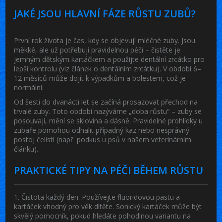
JAKÉ JSOU HLAVNÍ FÁZE RŮSTU ZUBŮ?
První rok života je čas, kdy se objevují mléčné zuby. Jsou
měkké, ale už potřebují pravidelnou péči – čistěte je
jemným dětským kartáčkem a použijte dentální zrcátko pro
lepší kontrolu (viz článek o
dentálním zrcátku
). V období 6–
12 měsíců může dojít k výpadkům a bolestem, což je
normální.
Od šesti do dvanácti let se začíná prosazovat přechod na
trvalé zuby. Toto období nazýváme „doba růstu“ – zuby se
posouvají, mění se sklovina a dásně. Pravidelné prohlídky u
zubaře pomohou odhalit případný kaz nebo nesprávný
postoj čelistí (např. podkus u psů v našem veterinárním
článku).
PRAKTICKÉ TIPY NA PÉČI BĚHEM RŮSTU
1. Čistota každý den.
Používejte fluoridovou pastu a
kartáček vhodný pro věk dítěte. Sonický kartáček může být
skvělý pomocník, pokud hledáte pohodlnou variantu na