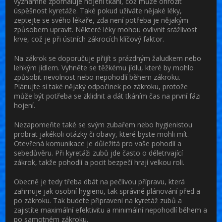
významně zpomaluje hojení tkání, což může ohrozit
úspěšnost kyretáže. Také pokud užíváte nějaké léky,
zeptejte se svého lékaře, zda není potřeba je nějakým
způsobem upravit. Některé léky mohou ovlivnit srážlivost
krve, což je při ústních zákrocích klíčový faktor.
Na zákrok se doporučuje přijít s prázdným žaludkem nebo
lehkým jídlem. Vyhněte se těžkému jídlu, které by mohlo
způsobit nevolnost nebo nepohodlí během zákroku.
Plánujte si také nějaký odpočinek po zákroku, protože
může být potřeba se zklidnit a dát tkáním čas na první fázi
hojení.
Nezapomeňte také se svým zubařem nebo hygienistou
probrat jakékoli otázky či obavy, které byste mohli mít.
Otevřená komunikace je důležitá pro vaše pohodlí a
sebedůvěru. Při kyretáži zubů jde často o déletrvající
zákrok, takže pohodlí a pocit bezpečí hrají velkou roli.
Obecně je tedy třeba dbát na pečlivou přípravu, která
zahrnuje jak osobní hygienu, tak správné plánování před a
po zákroku. Tak budete připraveni na kyretáž zubů a
zajistíte maximální efektivitu a minimální nepohodlí během a
po samotném zákroku.