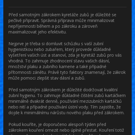
Před samotným zákrokem kyretáže zubů je důležité se
pečlivě připravit. Správná příprava může minimalizovat
nepříjemnosti během a po zákroku a zároveň
maximalizovat jeho efektivitu.
Nejprve je třeba si domluvit schůzku s vaší zubní
hygienistkou nebo zubařem, který provede důkladné
vyšetření vašich úst a stanoví, zda je kyretáž zubů pro vás
vhodná. To zahrnuje zhodnocení stavu vašich dásní,
množství plaku a zubního kamene a také případné
přítomnosti zánětu. Právě tyto faktory znamenají, že zákrok
může pomoci zlepšit stav dásní a zubů.
Před samotným zákrokem je důležité dodržovat kvalitní
zubní hygienu. To zahrnuje důkladné čištění zubů kartáčkem
minimálně dvakrát denně, používání mezizubních kartáčků
nebo nití a případné používání ústní vody. Tím zajistíte, že
dojde k minimálnímu nárůstu nového plaku před zákrokem.
Pokud kouříte, je doporučeno alespoň týden před
zákrokem kouření omezit nebo úplně přestat. Kouření totiž