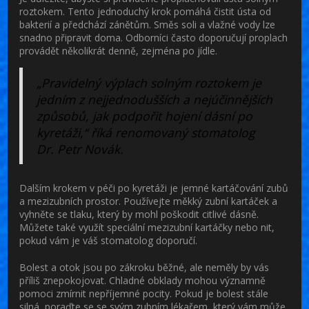
roztokem. Tento jednoduchý krok pomáhá čistit ústa od
bakterií a předchází zánětům. Směs soli a vlažné vody lze
snadno připravit doma. Odborníci často doporučují proplach
provádět několikrát denně, zejména po jídle.
„Pravidelný výplach solným roztokem je
jedním z nejjednodušších a nejúčinnějších
způsobů, jak podpořit hojení dásní po
kyretáži,“ říká renomovaný stomatolog
Dr. Petr Novák.
Dalším krokem v péči po kyretáži je jemné kartáčování zubů
a mezizubních prostor. Používejte měkký zubní kartáček a
vyhněte se tlaku, který by mohl poškodit citlivé dásně.
Můžete také využít speciální mezizubní kartáčky nebo nit,
pokud vám je váš stomatolog doporučí.
Bolest a otok jsou po zákroku běžné, ale neměly by vás
příliš znepokojovat. Chladné obklady mohou významně
pomoci zmírnit nepříjemné pocity. Pokud je bolest stále
silná, poraďte se se svým zubním lékařem, který vám může