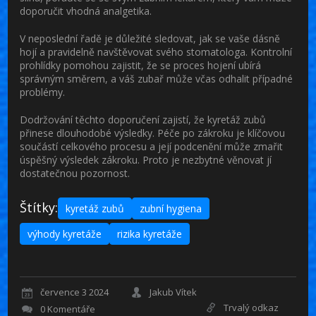
doporučit vhodná analgetika.
V neposlední řadě je důležité sledovat, jak se vaše dásně
hojí a pravidelně navštěvovat svého stomatologa. Kontrolní
prohlídky pomohou zajistit, že se proces hojení ubírá
správným směrem, a váš zubař může včas odhalit případné
problémy.
Dodržování těchto doporučení zajistí, že kyretáž zubů
přinese dlouhodobé výsledky. Péče po zákroku je klíčovou
součástí celkového procesu a její podcenění může zmařit
úspěšný výsledek zákroku. Proto je nezbytné věnovat jí
dostatečnou pozornost.
Štítky:
kyretáž zubů
zubní hygiena
výhody kyretáže
rizika kyretáže
července 3 2024
Jakub Vítek
Trvalý odkaz
0 Komentáře