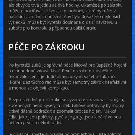
ale obvykle trvá jednu až dvě hodiny. Okamžitě po zákroku
můžete pociťovat citlivost a nepohodlí, které by mělo v
následujících dnech odeznít. Aby bylo dosaženo nejlepších
výsledků, může být kyretáž doplněna o další návštěvu u
zubaře pro kontrolu a případnou další úpravu.
PÉČE PO ZÁKROKU
Po kyretáži zubů je správná péče klíčová pro úspěšné hojení
a dlouhodobé zdraví dásní. Prvním krokem k úspěšné
rekonvalescenci je dodržování pokynů vašeho zubního
lékaře. Bez těchto rad může být samotný zákrok neefektivní
a mohou se objevit komplikace.
Bezprostředně po zákroku se vyvarujte konzumaci tvrdých,
kořeněných nebo kyselých jídel. Takové potraviny by mohly
citlivé dásně podráždit a zpomalit proces hojení. Měkká
jídla, jako jsou polévky, pyré a jogurty, jsou ideální volbou
během prvních několika dní.
Je důležité, abyste si pravidelně proplachovali ústa solným