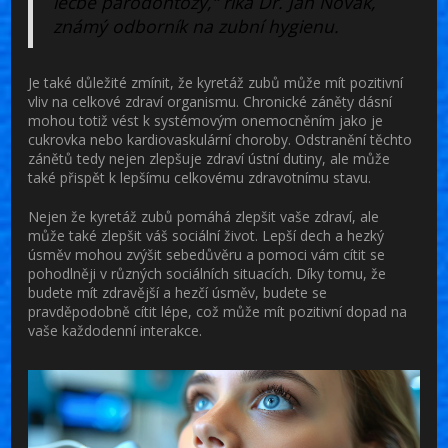
léčbě parodontózy,“ říká Dr. Jan Novák,
známý odborník na zubní hygienu.
Je také důležité zmínit, že kyretáž zubů může mít pozitivní
vliv na celkové zdraví organismu. Chronické záněty dásní
mohou totiž vést k systémovým onemocněním jako je
cukrovka nebo kardiovaskulární choroby. Odstranění těchto
zánětů tedy nejen zlepšuje zdraví ústní dutiny, ale může
také přispět k lepšímu celkovému zdravotnímu stavu.
Nejen že kyretáž zubů pomáhá zlepšit vaše zdraví, ale
může také zlepšit váš sociální život. Lepší dech a hezký
úsměv mohou zvýšit sebedůvěru a pomoci vám cítit se
pohodlněji v různých sociálních situacích. Díky tomu, že
budete mít zdravější a hezčí úsměv, budete se
pravděpodobně cítit lépe, což může mít pozitivní dopad na
vaše každodenní interakce.