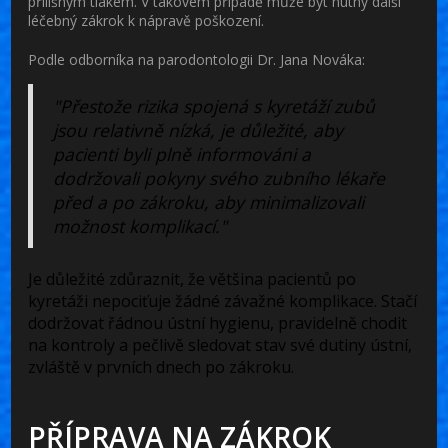
přílišným tlakem. V takovém případě může být nutný další
léčebný zákrok k nápravě poškození.
Podle odborníka na parodontologii Dr. Jana Nováka:
"Přestože rizika spojená s kyretáží zubů
jsou relativně nízká, je důležité, aby
pacienti byli plně informováni a
dodržovali pokyny svého zubního lékaře
před a po zákroku, aby minimalizovali
možnost komplikací."
Je důležité zdůraznit, že většina pacientů po
kyretáži nepociťuje žádné závažné komplikace. Stačí
dodržovat řádnou ústní hygienu, pravidelně chodit
na kontroly a pečlivě sledovat stav své dutiny ústní,
zvláště v prvních dnech po zákroku.
PŘÍPRAVA NA ZÁKROK