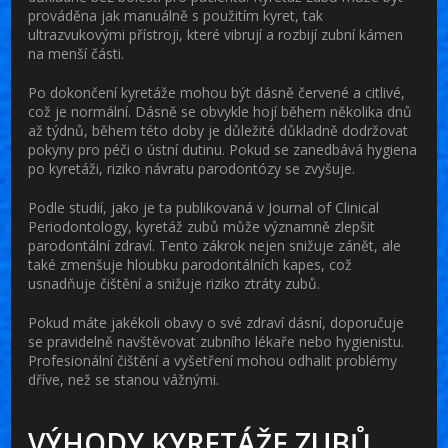
prováděna jak manuálně s použitím kyret, tak
ultrazvukovými přístroji, které vibrují a rozbijí zubní kámen
na menší části.
Po dokončení kyretáže mohou být dásně červené a citlivé,
což je normální. Dásně se obvykle hojí během několika dnů
až týdnů, během této doby je důležité důkladně dodržovat
pokyny pro péči o ústní dutinu. Pokud se zanedbává hygiena
po kyretáži, riziko návratu parodontózy se zvyšuje.
Podle studií, jako je ta publikovaná v Journal of Clinical
Periodontology, kyretáž zubů může významně zlepšit
parodontální zdraví. Tento zákrok nejen snižuje zánět, ale
také zmenšuje hloubku parodontálních kapes, což
usnadňuje čištění a snižuje riziko ztráty zubů.
Pokud máte jakékoli obavy o své zdraví dásní, doporučuje
se pravidelně navštěvovat zubního lékaře nebo hygienistu.
Profesionální čištění a vyšetření mohou odhalit problémy
dříve, než se stanou vážnými.
VÝHODY KYRETÁŽE ZUBŮ