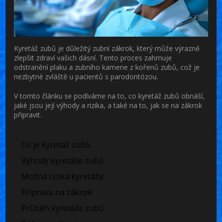
Kyretáž zubů je důležitý zubní zákrok, který může výrazně
zlepšit zdraví vašich dásní. Tento proces zahrnuje
odstranění plaku a zubního kamene z kořenů zubů, což je
nezbytné zvláště u pacientů s parodontózou.
V tomto článku se podíváme na to, co kyretáž zubů obnáší,
jaké jsou její výhody a rizika, a také na to, jak se na zákrok
připravit.
Co je kyretáž zubů
Výhody kyretáže zubů
Možná rizika kyretáže
Příprava na zákrok
Průběh kyretáže zubů