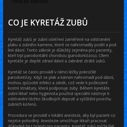
Péče po zákroku
CO JE KYRETÁŽ ZUBŮ
Kyretáž zubů je zubní ošetření zaměřené na odstranění
plaku a zubního kamene, které se nahromadily podél a pod
linií dásní. Tento zákrok je důležitý zejména pro pacienty,
kteří trpí parodontální chorobou (parodontózou). Cílem
kyretáže je zlepšit zdraví dásní a zabránit ztrátě zubů.
Kyretáž se často provádí v rámci léčby pokročilé
parodontózy. Když se plak a kámen nahromadí pod dásní,
mohou způsobit infekci a zánět, což vede k poškození
kostní struktury, která podporuje zuby. Během kyretáže
zubní lékař nebo hygienista používá speciální nástroje k
odstranění těchto škodlivých depozit a vyčištění povrchu
zubních kořenů.
Procedura se provádí v lokální anestezii, aby byl pacient co
nejvíce pohodlný. Anestezie umožňuje lékaři pracovat
důkladně bez bolesti pro pacienta. Kyretáž zubů může být