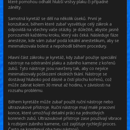
které pomohou odhalit hlubší vrstvy plaku či případné
záněty.
Samotná kyretáž se dělí na několik úseků. První je
konzultace, během které zubař vysvětluje celý zákrok a
odpovídá na všechny vaše otázky. Je důležité, abyste jasně
porozuměli každému kroku, který vás čeká. Následuje fáze
anestézie, kde vám zubař podá lokální anestetikum, aby se
minimalizovala bolest a nepohodlí během procedury.
Hlavní část zákroku je kyretáž, kdy zubař použije speciální
nástroje na odstranění plaku a zubního kamene z kořenů
zubů. Tyto nástroje jsou navrženy tak, aby co nejvíce
minimalizovaly poškození okolních tkání. Nástroje se
dostávají hluboko pod dásně a čistí plochu kořenů, což
může zabrat kolem 30 minut až hodinu, v závislosti na
rozsahu problému.
Během kyretáže může zubař použít ruční nástroje nebo
ultrazvukové přístroje. Ruční nástroje mají malé pracovní
konce, které umožňují detailní práci na jednotlivých
korenech zubů. Ultrazvukové přístroje zase používají vibrace
k rozbíjení zubního kamene, což zajišťuje rychlejší proces.
Často se kombinují oba typy nástrojů.