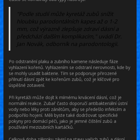
"Podle studií může kyretáž zubů snížit
hloubku parodontálních kapes až o 1-2
mm, což výrazně zlepšuje zdraví dásní a
předchází dalším komplikacím," uvádí Dr.
Jan Novák, odborník na parodontologii.
Po odstranění plaku a zubního kamene následuje fáze
vyhlazení kořenů. Vyhlazením se odstraní nerovnosti, kde by
se mohly usadit bakterie. Tím se podporuje přirozené
přilnutí dásní zpět ke kořenům zubů, což je klíčové pro
úspěšné zotavení.
Při kyretáži může dojít k mírnému krvácení dásní, což je
normální reakce. Zubař často doporučí antibakteriální ústní
vody nebo léky proti zánětům, aby se předešlo infekcím a
podpořilo hojení. Měli byste také dodržovat specifické
pokyny pro domácí péči, jako je jemné čištění zubů a
používání mezizubních kartáčků.
Celková doba zákroku závisí na stavu vašich zubů a dásní,