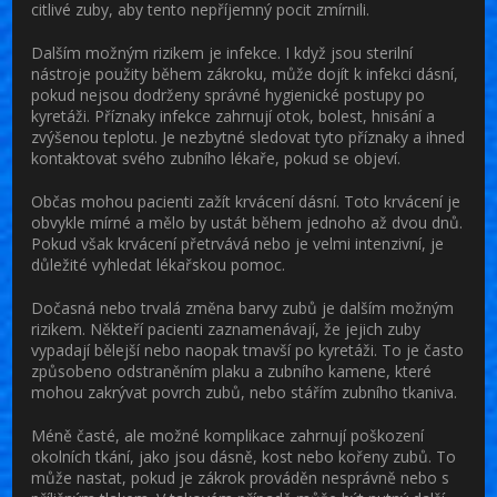
citlivé zuby, aby tento nepříjemný pocit zmírnili.
Dalším možným rizikem je
infekce
. I když jsou sterilní
nástroje použity během zákroku, může dojít k infekci dásní,
pokud nejsou dodrženy správné hygienické postupy po
kyretáži. Příznaky infekce zahrnují otok, bolest, hnisání a
zvýšenou teplotu. Je nezbytné sledovat tyto příznaky a ihned
kontaktovat svého zubního lékaře, pokud se objeví.
Občas mohou pacienti zažít
krvácení
dásní. Toto krvácení je
obvykle mírné a mělo by ustát během jednoho až dvou dnů.
Pokud však krvácení přetrvává nebo je velmi intenzivní, je
důležité vyhledat lékařskou pomoc.
Dočasná nebo trvalá
změna barvy zubů
je dalším možným
rizikem. Někteří pacienti zaznamenávají, že jejich zuby
vypadají bělejší nebo naopak tmavší po kyretáži. To je často
způsobeno odstraněním plaku a zubního kamene, které
mohou zakrývat povrch zubů, nebo stářím zubního tkaniva.
Méně časté, ale možné komplikace zahrnují
poškození
okolních tkání
, jako jsou dásně, kost nebo kořeny zubů. To
může nastat, pokud je zákrok prováděn nesprávně nebo s