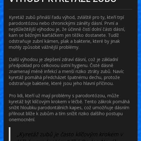
Kyretáž zubů přináší řadu výhod, zvláště pro ty, kteří trpí
parodontózou nebo chronickými záněty dásní. První a
nejdůležitější výhodou je, že účinně čistí dolní části dásní,
kam se běžným kartáčkem jen těžko dostanete. Tudíž
odstraňuje zubní kámen, plak a bakterie, které by jinak
mohly způsobit vážnější problémy.
Další výhodou je zlepšení zdraví dásní, což je základní
předpoklad pro celkovou ústní hygienu. Čisté dásně
znamenají méně infekcí a menší riziko ztráty zubů. Navíc
kyretáž pomáhá předcházet špatnému dechu, protože
odstraňuje bakterie, které jsou jeho hlavní příčinou.
Pro lidi, kteří už mají problémy s parodontózou, může
kyretáž být klíčovým krokem v léčbě. Tento zákrok pomáhá
snížit hloubku parodontálních kapes, což umožňuje dásním
přilnout blíže k zubům a tím snížit riziko dalšího postupu
onemocnění.
„Kyretáž zubů je často klíčovým krokem v