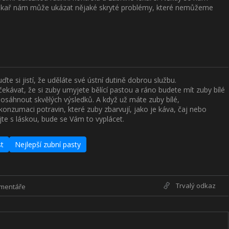
lékař nám může ukázat nějaké skryté problémy, které nemůžeme
te si jistí, že uděláte své ústní dutině dobrou službu.
kávat, že si zuby umyjete bělící pastou a ráno budete mít zuby bílé
 dosáhnout skvělých výsledků. A když už máte zuby bílé,
onzumaci potravin, které zuby zbarvují, jako je káva, čaj nebo
ejte s láskou, bude se Vám to vyplácet.
st
Nejlepší zubní pasty
Trvalý odkaz
omentáře