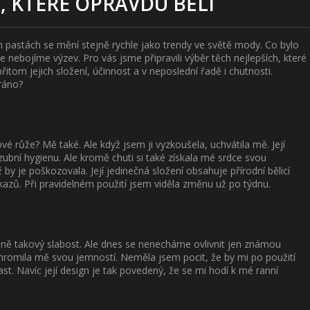
, KTERÉ OPRAVDU BĚLÍ
h pastách se mění stejně rychle jako trendy ve světě mody. Co bylo
 nebojíme výzev. Pro vás jsme připravili výběr těch nejlepších, které
tom jejich složení, účinnost a v neposlední řadě i chutnosti.
 ráno?
vé růže? Mě také. Ale když jsem ji vyzkoušela, uchvátila mě. Její
zubní hygienu. Ale kromě chuti si také získala mé srdce svou
 by je poškozovala. Její jedinečná složení obsahuje přírodní bělicí
u kazů. Při pravidelném použití jsem viděla změnu už po týdnu.
ně takový slabost. Ale dnes se nenecháme ovlivnit jen známou
hromila mě svou jemností. Neměla jsem pocit, že by mi po použití
past. Navíc její design je tak povedený, že se mi hodí k mé ranní