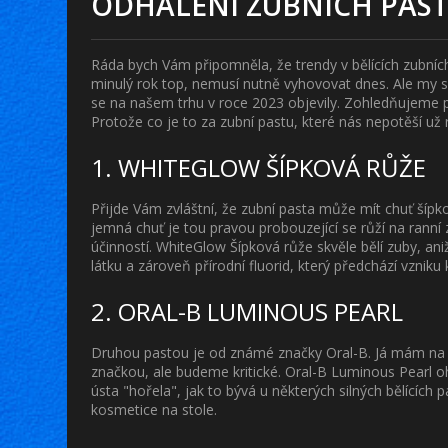
ODHALENÍ ZUBNÍCH PAST
Ráda bych Vám připomněla, že trendy v bělících zubníc
minulý rok top, nemusí nutně vyhovovat dnes. Ale my se
se na našem trhu v roce 2023 objevily. Zohledňujeme při
Protože co je to za zubní pastu, které nás nepotěší už
1. WHITEGLOW ŠÍPKOVÁ RŮŽE
Přijde Vám zvláštní, že zubní pasta může mít chuť šípko
jemná chuť je tou pravou probouzející se růží na ranní 
účinností. WhiteGlow Šípková růže skvěle bělí zuby, aniž
látku a zároveň přírodní fluorid, který předchází vznik
2. ORAL-B LUMINOUS PEARL
Druhou pastou je od známé značky Oral-B. Já mám na 
značkou, ale budeme kritické. Oral-B Luminous Pearl o
ústa "hořela", jak to bývá u některých silných bělících 
kosmetice na stole.