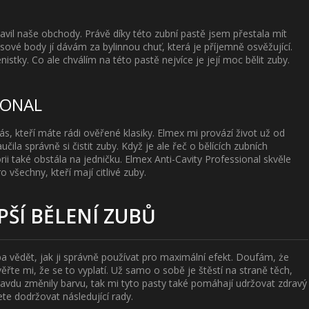
lavil naše obchody. Právě díky této zubní pastě jsem přestala mít
lusové body jí dávám za bylinnou chuť, která je příjemně osvěžující.
istky. Co ale chválím na této pastě nejvíce je její moc bělit zuby.
IONAL
ás, kteří máte rádi ověřené klasiky. Elmex mi provází život už od
ila správně si čistit zuby. Když je ale řeč o bělících zubních
ii také obstála na jedničku. Elmex Anti-Cavity Professional skvěle
 všechny, kteří mají citlivé zuby.
EPŠÍ BĚLENÍ ZUBŮ
ba vědět, jak ji správně používat pro maximální efekt. Doufám, że
ěřte mi, že se to vyplatí. Už samo o sobě je štěstí na straně těch,
pravdu změnily barvu, tak mi tyto pasty také pomáhají udržovat zdravý
ete dodržovat následující rady.