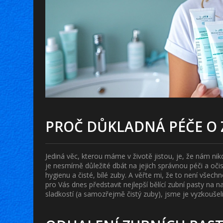
PROČ DŮKLADNÁ PÉČE O Z
Jediná věc, kterou máme v životě jistou, je, že nám ni
je nesmírně důležité dbát na jejich správnou péči a očist
hygienu a čisté, bílé zuby. A věřte mi, že to není všechn
pro Vás dnes představit nejlepší bělící zubní pasty na
sladkostí (a samozřejmě čistý zuby), jsme je vyzkouše