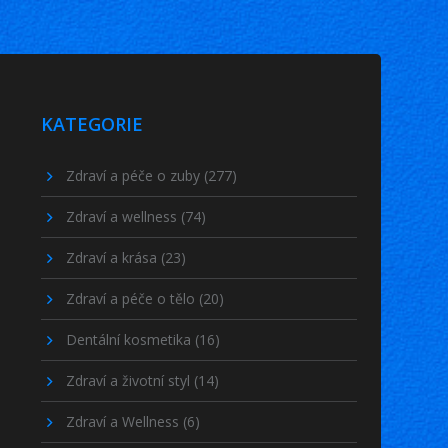
KATEGORIE
Zdraví a péče o zuby
(277)
Zdraví a wellness
(74)
Zdraví a krása
(23)
Zdraví a péče o tělo
(20)
Dentální kosmetika
(16)
Zdraví a životní styl
(14)
Zdraví a Wellness
(6)