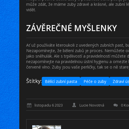
může zdát, že máme zuby zdravé a krásné, ale zubní 
vidět.
ZÁVĚREČNÉ MYŠLENKY
Ať už používáte kteroukoli z uvedených zubních past, buď
Nezapomínejte, že bělení zubů je proces. Nemůžete oče
jako sněhulák. Ale s trpělivostí a pravidelností můžete
nezapomínejte na pravidelnou ústní hygienu a omezte k
červené víno. Zuby jsou vaše perličky, tak se o ně star
Štítky:
Bělící zubní pasta
Péče o zuby
Zdraví ú
listopadu 6 2023
Lucie Novotná
0 K