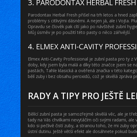
3. PARODONTAX HERBAL FRESH
Parodontax Herbal Fresh přišel na trh letos a hned zap
problémy s citlivými dásněmi. A nejen já, ale i Vojta. P
Opravdu se člověk pak cítí jako po návštěvě zubní hygien
Můj úsměv je po použití této pasty o něco zářivější.
4. ELMEX ANTI-CAVITY PROFESS
Elmex Anti-Cavity Professional je zubní pasta pro ty z V
doby, kdy jsem byla malá a díky této značce jsem se nauč
pastách, Tahle klasická a ověřená značka v této kategor
bělí zuby i bez obsahu peroxidů, což je skvělá zpráva pro
RADY A TIPY PRO JEŠTĚ L
Bělící zubní pasta je samozřejmě skvělá věc, ale je tře
tady na Vás chvilkami nevytáčím oči svými radami, ale v
kdo si pečlivě čistí zuby, a stranou toho, že mi zuby o
ústní dutinu. Ještě větší efekt ale dosáhnete pokud bud