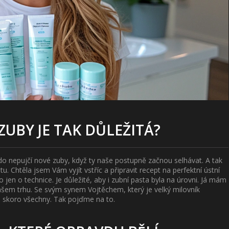
UBY JE TAK DŮLEŽITÁ?
kdo nepujčí nové zuby, když ty naše postupně začnou selhávat. A tak
u. Chtěla jsem Vám vyjít vstříc a připravit recept na perfektní ústní
o jen o technice. Je důležité, aby i zubní pasta byla na úrovni. Já mám
 našem trhu. Se svým synem Vojtěchem, který je velký milovník
li skoro všechny. Tak pojďme na to.