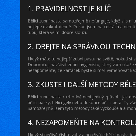
1. PRAVIDELNOST JE KLÍČ
Bělící zubní pasta samozřejmě nefunguje, když si s ní u
nejlépe dvakrát denně. Pokud jsem na cestách a nemůžu
tubu, která velmi dobře slouží.
2. DBEJTE NA SPRÁVNOU TECHN
I když máte tu nejlepší zubní pastu na světě, pokud si 
Doporučuji navštívit zubní hygienistu, který vám ukáže 
nezapomeňte, že kartáček byste si měli vyměňovat kaž
3. ZKUSTE I DALŠÍ METODY BĚLE
Bělící zubní pasta rozhodně není jediný způsob, jak d
bělící pásky, bělící gely nebo dokonce bělící pera. Ty 
Samozřejmě jsem tyto metody také vyzkoušela a mohu
4. NEZAPOMEŇTE NA KONTROL
I když si pečlivě čistíte zuby a používáte bělící pasty, 