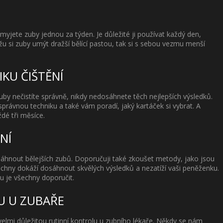
myjete zuby jednou za týden. Je důležité ji používat každý den,
 si zuby umýt dražší bělící pastou, tak si s sebou vezmu menší
IKU ČIŠTĚNÍ
zuby nečistíte správně, nikdy nedosáhnete těch nejlepších výsledků.
správnou techniku a také vám poradí, jaký kartáček si vybrat. A
dé tři měsíce.
NÍ
osáhnout bělejších zubů. Doporučuji také zkoušet metody, jako jsou
všechny dokáží dosáhnout skvělých výsledků a nezatíží vaši peněženku.
 je všechny doporučit.
U U ZUBAŘE
je velmi důležitou rutinní kontrolu u zubního lékaře. Někdy se nám