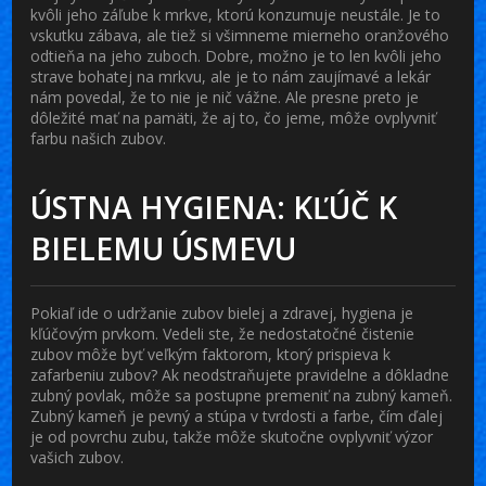
kvôli jeho záľube k mrkve, ktorú konzumuje neustále. Je to
vskutku zábava, ale tiež si všimneme mierneho oranžového
odtieňa na jeho zuboch. Dobre, možno je to len kvôli jeho
strave bohatej na mrkvu, ale je to nám zaujímavé a lekár
nám povedal, že to nie je nič vážne. Ale presne preto je
dôležité mať na pamäti, že aj to, čo jeme, môže ovplyvniť
farbu našich zubov.
ÚSTNA HYGIENA: KĽÚČ K
BIELEMU ÚSMEVU
Pokiaľ ide o udržanie zubov bielej a zdravej, hygiena je
kľúčovým prvkom. Vedeli ste, že nedostatočné čistenie
zubov môže byť veľkým faktorom, ktorý prispieva k
zafarbeniu zubov? Ak neodstraňujete pravidelne a dôkladne
zubný povlak, môže sa postupne premeniť na zubný kameň.
Zubný kameň je pevný a stúpa v tvrdosti a farbe, čím ďalej
je od povrchu zubu, takže môže skutočne ovplyvniť výzor
vašich zubov.