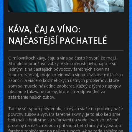
KÁVA, ČAJ A VÍNO:
NAJČASTĚJŠÍ PACHATELÉ
O milovníkoch kávy, čaju a vína sa často hovorí, že majú
žlto-alebo oranžové zúbky. V skutočnosti tieto nápoje sú
jednými z najčastejších pôvodcov farebných skvrn na
zuboch. Naozaj, moje kofeínová a vínná závislosť mi takisto
zapríčinila viacero kozmetických ústnych problémov, ktoré
som sa musela následne zaoberať. Každý z týchto nápojov
obsahuje takzvané taníny, ktoré sú zodpovedné za
zafarbenie našich zubov.
Taníny sú typom polyfenolu, ktorý sa viaže na proteíny naše
povrchy zubov a vytvára farebné skvrny. Je to ako keď sme
boli malí a hrali sme sa s farbami na vode: tvarovo určené
proteíny na našich zuboch pritahujú tieto taníny a vytvárajú
farebné "oblečenie" na našich zuboch. Ak sa teda šplháte na