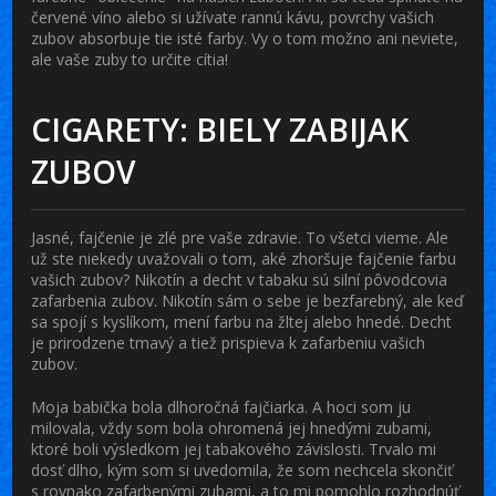
červené víno alebo si užívate rannú kávu, povrchy vašich
zubov absorbuje tie isté farby. Vy o tom možno ani neviete,
ale vaše zuby to určite cítia!
CIGARETY: BIELY ZABIJAK
ZUBOV
Jasné, fajčenie je zlé pre vaše zdravie. To všetci vieme. Ale
už ste niekedy uvažovali o tom, aké zhoršuje fajčenie farbu
vašich zubov? Nikotín a decht v tabaku sú silní pôvodcovia
zafarbenia zubov. Nikotín sám o sebe je bezfarebný, ale keď
sa spojí s kyslíkom, mení farbu na žltej alebo hnedé. Decht
je prirodzene tmavý a tiež prispieva k zafarbeniu vašich
zubov.
Moja babička bola dlhoročná fajčiarka. A hoci som ju
milovala, vždy som bola ohromená jej hnedými zubami,
ktoré boli výsledkom jej tabakového závislosti. Trvalo mi
dosť dlho, kým som si uvedomila, že som nechcela skončiť
s rovnako zafarbenými zubami, a to mi pomohlo rozhodnúť