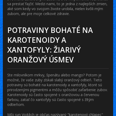
sa prestať fajčiť. Medzi nami, to je jedna z najlepších zmien,
aké som kedy vo svojom živote urobila, nielen kvôli mým
zubom, ale pre moje celkové zdravie.
POTRAVINY BOHATÉ NA
KAROTENOIDY A
XANTOFYLY: ŽIARIVÝ
ORANŽOVÝ ÚSMEV
Ste milovníkom mrkvy, špenátu alebo mango? Potom je
možné, že vaše zuby získali slabý oranžový odtieň. Tieto
potraviny sú bohaté na karotenoidy a xantofyly, ktoré sú
prirodzenými pigmentmi a môžu spôsobiť zafarbenie zubov.
Karotenoidy sú často spojené s oranžovou a červenou
farbou, zatiaľ čo xantofyly sú často spojené s žltým
odtieňom.
Môj syn Vojtěch je občas nazývaný "karotenový chlapec"