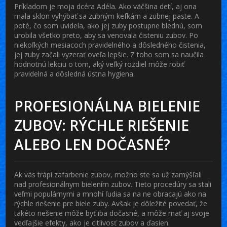
Príkladom je moja dcéra Adéla. Ako väčšina detí, aj ona
mala sklon vyhýbať sa zubným kefkám a zubnej paste. A
poté, čo som uvidela, ako jej zuby postupne blednú, som
urobila všetko preto, aby sa venovala čisteniu zubov. Po
niekoľkých mesiacoch pravidelného a dôsledného čistenia,
jej zuby začali vyzerať oveľa lepšie. Z toho som sa naučila
hodnotnú lekciu o tom, aký veľký rozdiel môže robiť
pravidelná a dôsledná ústna hygiena.
PROFESIONÁLNA BIELENIE
ZUBOV: RÝCHLE RIEŠENIE
ALEBO LEN DOČASNÉ?
Ak vás trápi zafarbenie zubov, možno ste sa už zamýšľali
nad profesionálnym bielením zubov. Tieto procedúry sa stali
veľmi populárnymi a mnohí ľudia sa na ne obracajú ako na
rýchle riešenie pre biele zuby. Avšak je dôležité povedať, že
takéto riešenie môže byť iba dočasné, a môže mať aj svoje
vedľajšie efekty, ako je citlivosť zubov a ďasien.