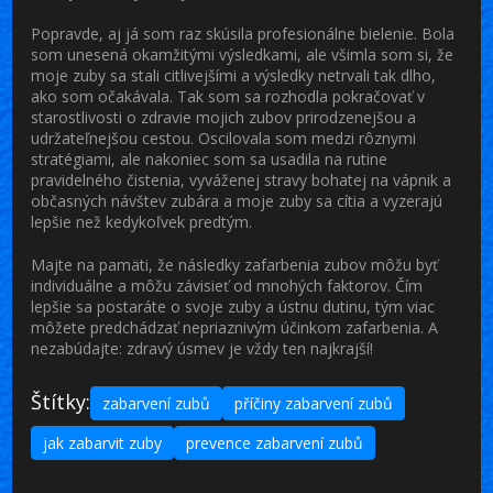
Popravde, aj já som raz skúsila profesionálne bielenie. Bola
som unesená okamžitými výsledkami, ale všimla som si, že
moje zuby sa stali citlivejšími a výsledky netrvali tak dlho,
ako som očakávala. Tak som sa rozhodla pokračovať v
starostlivosti o zdravie mojich zubov prirodzenejšou a
udržateľnejšou cestou. Oscilovala som medzi rôznymi
stratégiami, ale nakoniec som sa usadila na rutine
pravidelného čistenia, vyváženej stravy bohatej na vápnik a
občasných návštev zubára a moje zuby sa cítia a vyzerajú
lepšie než kedykoľvek predtým.
Majte na pamäti, že následky zafarbenia zubov môžu byť
individuálne a môžu závisieť od mnohých faktorov. Čím
lepšie sa postaráte o svoje zuby a ústnu dutinu, tým viac
môžete predchádzať nepriaznivým účinkom zafarbenia. A
nezabúdajte: zdravý úsmev je vždy ten najkrajší!
Štítky:
zabarvení zubů
příčiny zabarvení zubů
jak zabarvit zuby
prevence zabarvení zubů