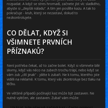
rozpadat. A když se stres hromadí, začnete jíst víc sladkého,
abyste si „zlepšili náladu“. A tím jen posílíte kazu. A tak to
pokračuje - kruh, který se nezastaví, dokud to
nezkontrolujete.
CO DĚLAT, KDYŽ SI
VŠIMNETE PRVNÍCH
PŘÍZNAKŮ?
Není potřeba čekat, až to začne bolet. Když si všimnete bílé
skvrny, když vás něco na zubech trochu trápí, nebo když se
vám zub „cítí jinak“ - jděte k zubaři. Ne k tomu, kterého jste
viděli na reklamě. K tomu, který vás zkontroluje bez tlaku na
léčbu.
Ve většině případů počínající kaz může být zastaven. Ne
nutně vyléčen, ale zastaven. Zubař vám může:
Ukázat, kde přesně začíná kaz - často pomocí