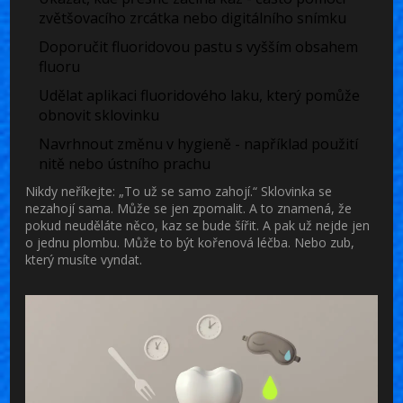
zvětšovacího zrcátka nebo digitálního snímku
Doporučit fluoridovou pastu s vyšším obsahem
fluoru
Udělat aplikaci fluoridového laku, který pomůže
obnovit sklovinku
Navrhnout změnu v hygieně - například použití
nitě nebo ústního prachu
Nikdy neříkejte: „To už se samo zahojí.“ Sklovinka se
nezahojí sama. Může se jen zpomalit. A to znamená, že
pokud neuděláte něco, kaz se bude šířit. A pak už nejde jen
o jednu plombu. Může to být kořenová léčba. Nebo zub,
který musíte vyndat.