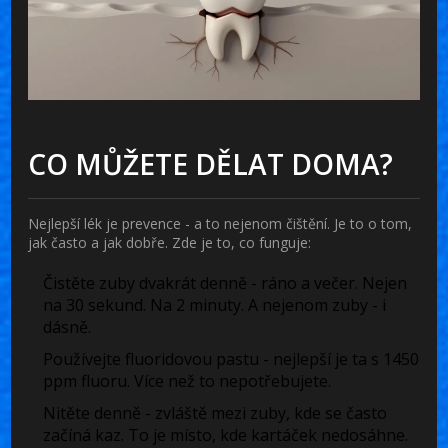
CO MŮŽETE DĚLAT DOMA?
Nejlepší lék je prevence - a to nejenom čištění. Je to o tom,
jak často a jak dobře. Zde je to, co funguje:
Čistěte zuby dvakrát denně
- ráno a večer. Nejen
na 30 sekund. Na 2 minuty. A nejenom zuby - i
dásně.
Používejte fluoridovou pastu
- nejlepší je ta s 1450
ppm fluoru. Více než to nepotřebujete.
Nitěte denně
- zvláště mezi zuby, kde se často
začíná kaz. To je místo, kde kartáček nedosáhne.