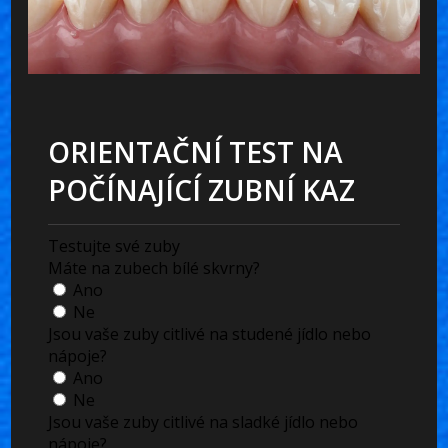
ORIENTAČNÍ TEST NA
POČÍNAJÍCÍ ZUBNÍ KAZ
Testujte své zuby
Máte na zubech bílé skvrny?
Ano
Ne
Jsou vaše zuby citlivé na studené jídlo nebo
nápoje?
Ano
Ne
Jsou vaše zuby citlivé na sladké jídlo nebo
nápoje?