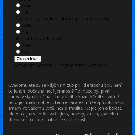
Ano
Ne
Čistíte zuby dvakrát denně po 2 minutách?
Ano
Ne
Nite zuby každý den?
Ano
Ne
Zkontrolovat
Proveďte kontrolu, abyste zjistili výsledek.
Uvědomujete si, že když vám zub při jídle trochu bolí, není
to jenom dočasná nepříjemnost? To může být první
varovný signál počínajícího zubního kazu. Ačkoli se zdá, že
je to jen malý problém, tenhle začátek může způsobit větší
změny ve vašem životě, než si myslíte. Nejde jen o bolest.
Jde o to, jak se mění vaše jídlo, hovory, smích, spánek a
dokonce i to, jak se cítíte ve společnosti.