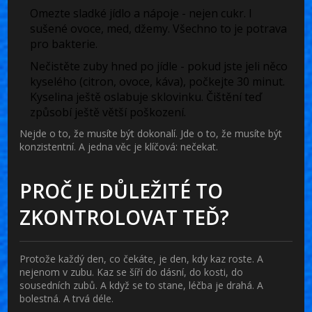
Omezte sladké jídlo a nápoje
- nejen cukr. I
sušené ovoce, med, džemy. Všechno to je potrava
pro bakterie.
Nečistěte zuby hned po jídle
- pokud jste jeli něco
kyselého (citron, ovoce, káva), počkejte 30 minut.
Kyselina ještě oslabuje sklovinku. Čištění teď
způsobí ještě větší poškození.
Nejde o to, že musíte být dokonalí. Jde o to, že musíte být
konzistentní. A jedna věc je klíčová:
nečekat
.
PROČ JE DŮLEŽITÉ TO
ZKONTROLOVAT TEĎ?
Protože každý den, co čekáte, je den, kdy kaz roste. A
nejenom v zubu. Kaz se šíří do dásní, do kosti, do
sousedních zubů. A když se to stane, léčba je drahá. A
bolestná. A trvá déle.