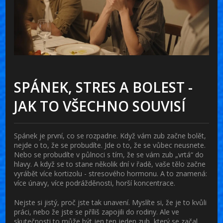
SPÁNEK, STRES A BOLEST -
JAK TO VŠECHNO SOUVISÍ
Spánek je první, co se rozpadne. Když vám zub začne bolět,
nejde o to, že se probudíte. Jde o to, že se vůbec neusnete.
Nebo se probudíte v půlnoci s tím, že se vám zub „vrtá“ do
hlavy. A když se to stane několik dní v řadě, vaše tělo začne
vyrábět více kortizolu - stresového hormonu. A to znamená:
více únavy, více podrážděnosti, horší koncentrace.
Nejste si jistý, proč jste tak unavení. Myslíte si, že je to kvůli
práci, nebo že jste se příliš zapojili do rodiny. Ale ve
skutečnosti to může být jen ten jeden zub, který se začal