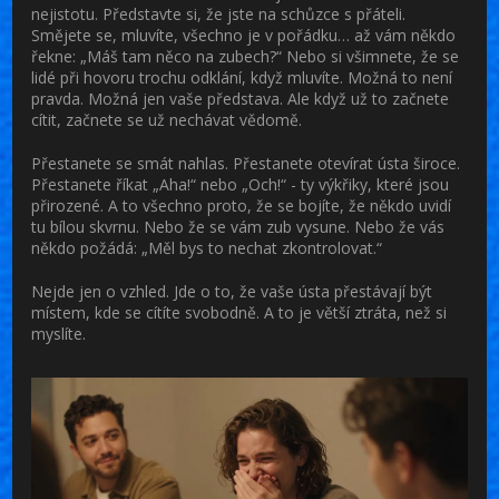
nejistotu. Představte si, že jste na schůzce s přáteli.
Smějete se, mluvíte, všechno je v pořádku… až vám někdo
řekne: „Máš tam něco na zubech?“ Nebo si všimnete, že se
lidé při hovoru trochu odklání, když mluvíte. Možná to není
pravda. Možná jen vaše představa. Ale když už to začnete
cítit, začnete se už nechávat vědomě.
Přestanete se smát nahlas. Přestanete otevírat ústa široce.
Přestanete říkat „Aha!“ nebo „Och!“ - ty výkřiky, které jsou
přirozené. A to všechno proto, že se bojíte, že někdo uvidí
tu bílou skvrnu. Nebo že se vám zub vysune. Nebo že vás
někdo požádá: „Měl bys to nechat zkontrolovat.“
Nejde jen o vzhled. Jde o to, že vaše ústa přestávají být
místem, kde se cítíte svobodně. A to je větší ztráta, než si
myslíte.