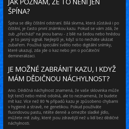
JAK POZNÁM, ŽE TO NENÍ JEN
ŠPÍNA?
Špína se díky čištění odstraní. Bílá skvrna, která zůstává i po
čištění, je často první známkou kazu. Pokud se vám zdá, že
zub „přechází“ na jinou barvu - z bílé na šedou nebo hnědou
- je to jasný signál. Nejlepší je, když si to necháte ukázat
zubařem. Používá speciální světlo nebo digitální snímky,
které ukazují, zda jde o kaz nebo jen o počáteční
demineralizaci.
JE MOŽNÉ ZABRÁNIT KAZU, I KDYŽ
MÁM DĚDIČNOU NÁCHYLNOST?
Ano. Dědičná náchylnost znamená, že vaše sklovinka může
být tenčí nebo méně odolná, ale to neznamená, že budete
mít kaz. Více než 80 % případů kazu je způsobeno chybami
v hygieně a stravě, ne genetikou. Pokud používáte
fluoridovou pastu, nitěte denně a omezíte sladké jídlo,
můžete mít zuby, které jsou zdravější než u lidí bez dědičné
náchylnosti.