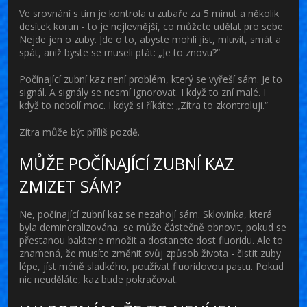
Ve srovnání s tím je kontrola u zubaře za 5 minut a několik
desítek korun - to je nejlevnější, co můžete udělat pro sebe.
Nejde jen o zuby. Jde o to, abyste mohli jíst, mluvit, smát a
spát, aniž byste se museli ptát: „Je to znovu?“
Počínající zubní kaz není problém, který se vyřeší sám. Je to
signál. A signály se nesmí ignorovat. I když to zní malé. I
když to nebolí moc. I když si říkáte: „Zítra to zkontroluji.“
Zítra může být příliš pozdě.
MŮŽE POČÍNAJÍCÍ ZUBNÍ KAZ
ZMIZET SÁM?
Ne, počínající zubní kaz se nezahojí sám. Sklovinka, která
byla demineralizována, se může částečně obnovit, pokud se
přestanou bakterie množit a dostanete dost fluoridu. Ale to
znamená, že musíte změnit svůj způsob života - čistit zuby
lépe, jíst méně sladkého, používat fluoridovou pastu. Pokud
nic neuděláte, kaz bude pokračovat.