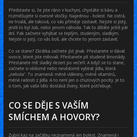
Představte si, že jste ráno v kuchyni, chystáte si kávu a
rozměšujete si ovesné vločky. Najednou - bolest. Ne ostrá,
ne trvalá, ale taková, co vás přiměje zastavit. Nejste si jistý,
jestli to byl zub, nebo jenom náhoda. Tak to děláte ještě pár
dní. Pak začnete vyhýbat se teplým, studeným, sladkým.
Nejste si jistý, co vás bolí, ale chcete to jenom zastavit.
Co se stane? Zkrátka začnete jíst jinak. Přestanete si dávat
ovoce, které jste milovali. Přestanete pít studené limonády.
Přestanete mít sladký dezert po večeři. A když se to stane,
začnete si vědomě nebo nevědomě vybírat jídla, která
„nebola“. To znamená: méně vlákniny, méně vitamínů,
méně radosti z jídla. A to není jen o chuťových pocity. Je to
o tom, jak vaše tělo dostává živiny, které potřebuje.
CO SE DĚJE S VAŠÍM
SMÍCHEM A HOVORY?
Zubní kaz na začátku neznamená jen bolest. Znamená i