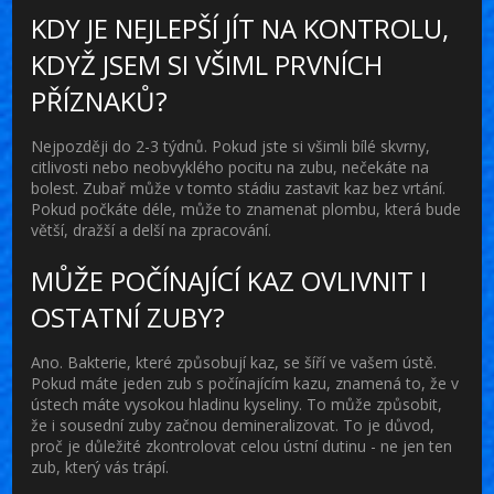
KDY JE NEJLEPŠÍ JÍT NA KONTROLU,
KDYŽ JSEM SI VŠIML PRVNÍCH
PŘÍZNAKŮ?
Nejpozději do 2-3 týdnů. Pokud jste si všimli bílé skvrny,
citlivosti nebo neobvyklého pocitu na zubu, nečekáte na
bolest. Zubař může v tomto stádiu zastavit kaz bez vrtání.
Pokud počkáte déle, může to znamenat plombu, která bude
větší, dražší a delší na zpracování.
MŮŽE POČÍNAJÍCÍ KAZ OVLIVNIT I
OSTATNÍ ZUBY?
Ano. Bakterie, které způsobují kaz, se šíří ve vašem ústě.
Pokud máte jeden zub s počínajícím kazu, znamená to, že v
ústech máte vysokou hladinu kyseliny. To může způsobit,
že i sousední zuby začnou demineralizovat. To je důvod,
proč je důležité zkontrolovat celou ústní dutinu - ne jen ten
zub, který vás trápí.