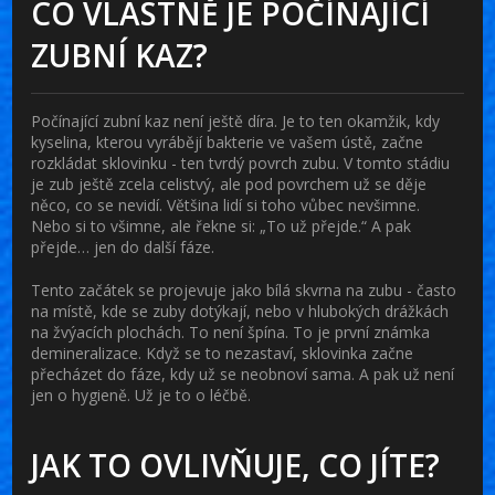
CO VLASTNĚ JE POČÍNAJÍCÍ
ZUBNÍ KAZ?
Počínající zubní kaz není ještě díra. Je to ten okamžik, kdy
kyselina, kterou vyrábějí bakterie ve vašem ústě, začne
rozkládat sklovinku - ten tvrdý povrch zubu. V tomto stádiu
je zub ještě zcela celistvý, ale pod povrchem už se děje
něco, co se nevidí. Většina lidí si toho vůbec nevšimne.
Nebo si to všimne, ale řekne si: „To už přejde.“ A pak
přejde… jen do další fáze.
Tento začátek se projevuje jako bílá skvrna na zubu - často
na místě, kde se zuby dotýkají, nebo v hlubokých drážkách
na žvýacích plochách. To není špína. To je první známka
demineralizace. Když se to nezastaví, sklovinka začne
přecházet do fáze, kdy už se neobnoví sama. A pak už není
jen o hygieně. Už je to o léčbě.
JAK TO OVLIVŇUJE, CO JÍTE?