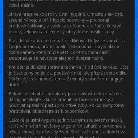
citlivé dásně.
Strava hraje velkou roli v ústní hygieně. Omezte sladkosti,
sycené nápoje a příliš kyselé potraviny – podporují
erodování skloviny a vznik kazu. Naopak zařaďte čerstvé
ovoce, zeleninu a mléčné výrobky, které posilují zuby.
Pravidelná kontrola u zubaře je klíčová. I když se vám ústa
zdají v pořádku, profesionální čistka odhalí skrytý plak a
zubní kámen, který může vést k onemocnění dásní.
Doporučuje se návštěva alespoň dvakrát ročně.
Pro děti je důležitá správná technika již od útlého věku. Učte
je čistit zuby po jídle a používání nitě, ale přizpůsobte délku
čištění jejich schopnostem – 2 minuty s písničkou funguje
dobře.
Pokud se setkáte s problémy jako citlivost nebo krvácení
dásní, nečekejte. Zkuste změnit kartáček na měkký a
používat speciální pastu pro citlivé zuby. Pokud symptomy
přetrvávají, objednejte se k odborníkovi.
Celkově je ústní hygiena jednoduchým souborem návyků,
které vám ušetří návštěvy urgentních zubařů a pomohou si
užívat zdravý úsměv celý život. Stačí začít dnes a dodržovat
tyto kroky pravidelně – výsledky uvidíte rychle.