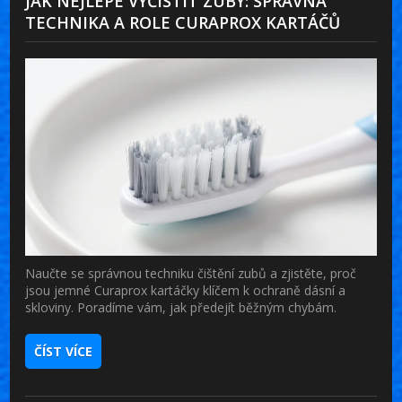
JAK NEJLÉPE VYČISTIT ZUBY: SPRÁVNÁ
TECHNIKA A ROLE CURAPROX KARTÁČŮ
Naučte se správnou techniku čištění zubů a zjistěte, proč
jsou jemné Curaprox kartáčky klíčem k ochraně dásní a
skloviny. Poradíme vám, jak předejít běžným chybám.
ČÍST VÍCE