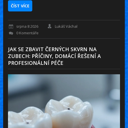
ČÍST VÍCE
srpna 8 2026
Lukáš Váchal
0 Komentáře
JAK SE ZBAVIT ČERNÝCH SKVRN NA
ZUBECH: PŘÍČINY, DOMÁCÍ ŘEŠENÍ A
PROFESIONÁLNÍ PÉČE