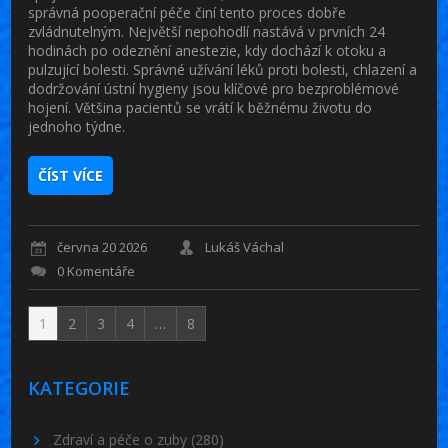
správná pooperační péče činí tento proces dobře
zvládnutelným. Největší nepohodlí nastává v prvních 24
hodinách po odeznění anestezie, kdy dochází k otoku a
pulzující bolesti. Správné užívání léků proti bolesti, chlazení a
dodržování ústní hygieny jsou klíčové pro bezproblémové
hojení. Většina pacientů se vrátí k běžnému životu do
jednoho týdne.
ČÍST VÍCE
června 20 2026
Lukáš Váchal
0 Komentáře
1
2
3
4
…
8
KATEGORIE
Zdraví a péče o zuby
(280)