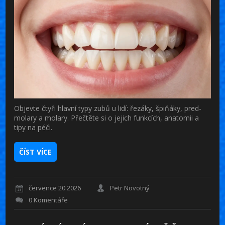
Objevte čtyři hlavní typy zubů u lidí: řezáky, špiňáky, pred-
molary a molary. Přečtěte si o jejich funkcích, anatomii a
tipy na péči.
ČÍST VÍCE
července 20 2026
Petr Novotný
0 Komentáře