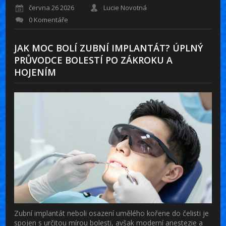
června 26 2026
Lucie Novotná
0 Komentáře
JAK MOC BOLÍ ZUBNÍ IMPLANTÁT? ÚPLNÝ
PRŮVODCE BOLESTÍ PO ZÁKROKU A
HOJENÍM
Zubní implantát neboli osazení umělého kořene do čelisti je
spojen s určitou mírou bolesti, avšak moderní anestezie a