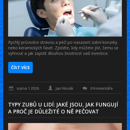
Rychlý průvodce stravou a péčí po nasazení zubní korunky
nebo keramických faset. Zjistěte, kdy můžete jíst, čemu se
vyhnout a jak zajistit dlouhou životnost vaší investice.
ČÍST VÍCE
srpna 1 2026
Jan Novák
0 Komentáře
TYPY ZUBŮ U LIDÍ: JAKÉ JSOU, JAK FUNGUJÍ
A PROČ JE DŮLEŽITÉ O NĚ PEČOVAT