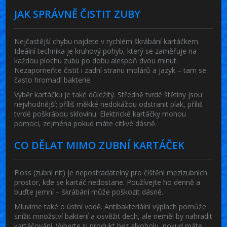
JAK SPRÁVNĚ ČISTIT ZUBY
Nejčastější chybu najdete v rychlém škrábání kartáčkem.
Ideální technika je kruhový pohyb, který se zaměřuje na
každou plochu zubu po dobu alespoň dvou minut.
Nezapomeňte čistit i zadní stranu molárů a jazyk – tam se
často hromadí bakterie.
Výběr kartáčku je také důležitý. Středně tvrdé štětiny jsou
nejvhodnější; příliš měkké nedokážou odstranit plak, příliš
tvrdé poškrábou sklovinu. Elektrické kartáčky mohou
pomoci, zejména pokud máte citlivé dásně.
CO DĚLAT MIMO ZUBNÍ KARTÁČEK
Floss (zubní nit) je nepostradatelný pro čištění mezizubních
prostor, kde se kartáč nedostane. Používejte ho denně a
buďte jemní – škrábání může poškozit dásně.
Mluvíme také o ústní vodě. Antibakteriální výplach pomůže
snížit množství bakterií a osvěžit dech, ale neměl by nahradit
kartáčování. Vyberte si produkt bez alkoholu, pokud máte