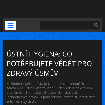
DOČASNÁ NÁHRADA
KERAMICKÁ KORUNKA
VENEERS
PSÍ ZUBNÍ BOLEST
ÚSTNÍ HYGIENA: CO
POTŘEBUJETE VĚDĚT PRO
ZDRAVÝ ÚSMĚV
Každodenní péče o ústa je jednou z nejjednodušších a
zároveň nejúčinnějších způsobů, jak předejít bolestivým
problémům. Nemusíte být odborník – stačí pár
jednoduchých návyků a pravidelnost, abyste si udrželi čisté
zuby i čerstvý dech.