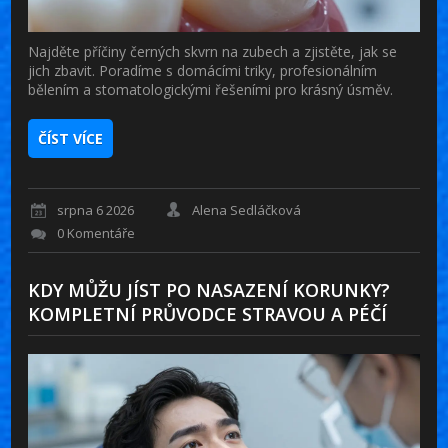
Najděte příčiny černých skvrn na zubech a zjistěte, jak se
jich zbavit. Poradíme s domácími triky, profesionálním
bělením a stomatologickými řešeními pro krásný úsměv.
ČÍST VÍCE
srpna 6 2026
Alena Sedláčková
0 Komentáře
KDY MŮŽU JÍST PO NASAZENÍ KORUNKY?
KOMPLETNÍ PRŮVODCE STRAVOU A PÉČÍ