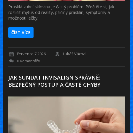
Prasklá zubní sklovina je častý problém. Přečtěte si, jak
rozlišit mýtus od reality, příčiny prasklin, symptomy a
možnosti léčby.
ČÍST VÍCE
července 7 2026
Lukáš Váchal
0 Komentáře
JAK SUNDAT INVISALIGN SPRÁVNĚ:
BEZPEČNÝ POSTUP A ČASTÉ CHYBY