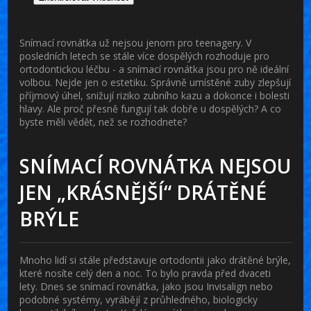
Snímací rovnátka
už nejsou jenom pro teenagery. V
posledních letech se stále více dospělých rozhoduje pro
ortodontickou léčbu - a snímací rovnátka jsou pro ně ideální
volbou. Nejde jen o estetiku. Správně umístěné zuby zlepšují
příjmový úhel, snižují riziko zubního kazu a dokonce i bolesti
hlavy. Ale proč přesně fungují tak dobře u dospělých? A co
byste měli vědět, než se rozhodnete?
SNÍMACÍ ROVNÁTKA NEJSOU
JEN „KRÁSNĚJŠÍ“ DRÁTĚNÉ
BRÝLE
Mnoho lidí si stále představuje ortodontii jako drátěné brýle,
které nosíte celý den a noc. To bylo pravda před dvaceti
lety. Dnes se snímací rovnátka, jako jsou Invisalign nebo
podobné systémy, vyrábějí z průhledného, biologicky