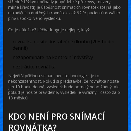
středně těžkými případy (např. lehké překryvy, mezery,
mírné křivosti) je úspěšnost snímacích rovnátek stejná jako
u tradičních drátěných rovnátek - až 92 % pacientů dosáhlo
plně uspokojivého výsledku.
Co je důležité? Léčba funguje nejlépe, když:
rovnátka nosíte dostatečně dlouho (20+ hodin
denně)
nezapomínáte na kontrolní návštěvy
neztrácíte rovnátka
Největší příčinou selhání není technologie - je to
nekonzistentnost. Pokud si představíte, že rovnátka nosíte
jen 10 hodin denně, výsledek bude pomalý nebo žádný. Ale
pokud je nosíte pravidelně, výsledek je výrazný - často za 6-
18 měsíců.
KDO NENÍ PRO SNÍMACÍ
ROVNÁTKA?