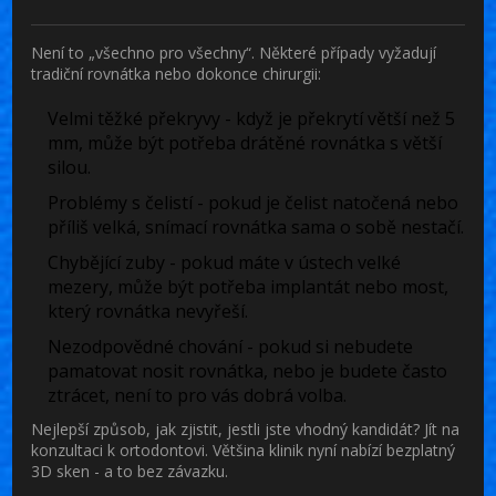
Není to „všechno pro všechny“. Některé případy vyžadují
tradiční rovnátka nebo dokonce chirurgii:
Velmi těžké překryvy
- když je překrytí větší než 5
mm, může být potřeba drátěné rovnátka s větší
silou.
Problémy s čelistí
- pokud je čelist natočená nebo
příliš velká, snímací rovnátka sama o sobě nestačí.
Chybějící zuby
- pokud máte v ústech velké
mezery, může být potřeba implantát nebo most,
který rovnátka nevyřeší.
Nezodpovědné chování
- pokud si nebudete
pamatovat nosit rovnátka, nebo je budete často
ztrácet, není to pro vás dobrá volba.
Nejlepší způsob, jak zjistit, jestli jste vhodný kandidát? Jít na
konzultaci k ortodontovi. Většina klinik nyní nabízí bezplatný
3D sken - a to bez závazku.