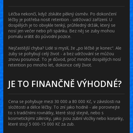
Léčba nekončí, když získáte pěkný úsměv. Po dokončení
léčby je potřeba nosit
retention
- udržovací zařízení. U
dospělých je to obvykle tenký, průhledný držák, který se
nosí jen večer nebo při spánku. Bez něj se zuby mohou
pomalu vrátit do původní pozice.
Nejčastější chyba? Lidé si myslí, že „po léčbě je konec“. Ale
zuby se pohybují celý život - a bez udržování se můžou
znovu posunout. To je důvod, proč mnoho dospělých nosí
retention po mnoho let, dokonce celý život.
JE TO FINANČNĚ VÝHODNÉ?
Cena se pohybuje mezi 30 000 a 80 000 Kč, v závislosti na
složitosti a délce léčby. To zní jako hodně - ale porovnejte
to s tradičními rovnátky, které stojí stejně, nebo s
kosmetickými zákroky, jako jsou zubní vložky nebo korunky,
které stojí 5 000-15 000 Kč za zub.