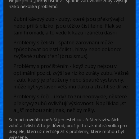
Nejde jen o „pěkný úsměv“. Špatně zarovnané zuby zvyšují
riziko několika problémů:
Zubní kávový zub
- zuby, které jsou překrývající
nebo příliš blízko, jsou těžko čistitelné. Plak se
tam hromadí, a to vede k kazu i zánětu dásní.
Problémy s čelistí
- špatné zarovnání může
způsobovat bolesti čelisti, hlavy nebo dokonce
zvýšené zubní tření (bruxismus).
Problémy s pročištěním
- když zuby nejsou v
optimální pozici, zvýší se riziko ztráty zubu. Vážně
- zub, který je přetížený nebo špatně vystavený,
může být vystaven většímu tlaku a ztratit se dříve.
Problémy s řečí
- i když to zní neobvykle, některé
překryvy zubů ovlivňují výslovnost. Například „s“
a „š“ mohou znít jinak, než by měly.
Snímací rovnátka neřeší jen estetiku - řeší zdraví vašich
zubů a čelisti. A to je důvod, proč je to tak dobrá volba pro
dospělé, kteří už nechtějí žít s problémy, které mohou být
vyřešené.