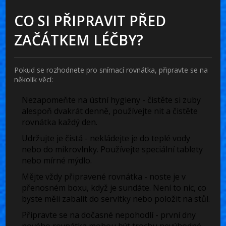
CO SI PŘIPRAVIT PŘED
ZAČÁTKEM LÉČBY?
Pokud se rozhodnete pro snímací rovnátka, připravte se na
několik věcí:
Nezapomeňte na ústní hygieny
- čistěte si zuby
alespoň dvakrát denně, používejte nit a čistěte
rovnátka každý den.
Udržujte je čistá
- nekládejte je do teplé vody
nebo do mikrovlnky. Používejte speciální tablety
nebo mírné mýdlo.
Mějte vždy připravené rovnátka
- noste je v
přenosném boxu, když je sundáte. Není to nic, co
byste měli zabalit do servítky nebo položit na stůl.
Připravte se na dočasné nepohodlí
- první dny