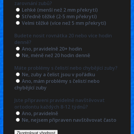
zarovnání zubů?
Lehké (menší než 2 mm překrytí)
Středně těžké (2-5 mm překrytí)
Velmi těžké (více než 5 mm překrytí)
Budete nosit rovnátka 20 nebo více hodin
denně?
Ano, pravidelně 20+ hodin
Ne, méně než 20 hodin denně
Máte problémy s čelistí nebo chybějící zuby?
Ne, zuby a čelist jsou v pořádku
Ano, mám problémy s čelistí nebo
chybějící zuby
Jste připraveni pravidelně navštěvovat
ortodontu každých 8-12 týdnů?
Ano, pravidelně
Ne, nejsem připraven navštěvovat často
Zkontrolovat vhodnost