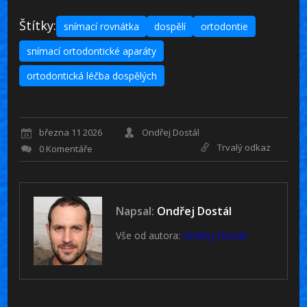
Štítky:
snímací rovnátka
dospělí
ortodontie
snímací ortodontické aparáty
ortodontická léčba dospělých
března 11 2026
Ondřej Dostál
Trvalý odkaz
0 Komentáře
Napsal:
Ondřej Dostál
Vše od autora:
Ondřej Dostál