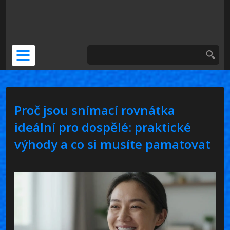
DOČASNÁ NÁHRADA
KERAMICKÁ KORUNKA
VENEERS
Proč jsou snímací rovnátka
PSÍ ZUBNÍ BOLEST
ideální pro dospělé: praktické
výhody a co si musíte pamatovat