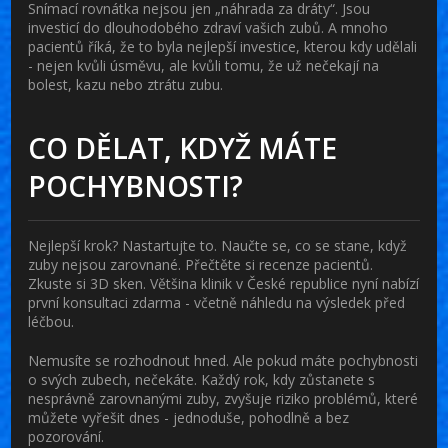
Snímací rovnátka nejsou jen „náhrada za dráty“. Jsou
investicí do dlouhodobého zdraví vašich zubů. A mnoho
pacientů říká, že to byla nejlepší investice, kterou kdy udělali
- nejen kvůli úsměvu, ale kvůli tomu, že už nečekají na
bolest, kazu nebo ztrátu zubu.
CO DĚLAT, KDYŽ MÁTE
POCHYBNOSTI?
Nejlepší krok? Nastartujte to. Naučte se, co se stane, když
zuby nejsou zarovnané. Přečtěte si recenze pacientů.
Zkuste si 3D sken. Většina klinik v České republice nyní nabízí
první konsultaci zdarma - včetně náhledu na výsledek před
léčbou.
Nemusíte se rozhodnout hned. Ale pokud máte pochybnosti
o svých zubech, nečekáte. Každý rok, kdy zůstanete s
nesprávně zarovnanými zuby, zvyšuje riziko problémů, které
můžete vyřešit dnes - jednoduše, pohodlně a bez
pozorování.