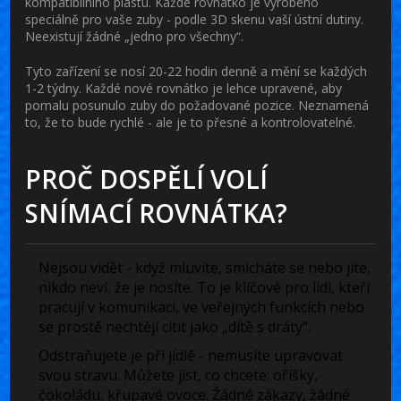
kompatibilního plastu. Každé rovnátko je vyrobeno
speciálně pro vaše zuby - podle 3D skenu vaší ústní dutiny.
Neexistují žádné „jedno pro všechny“.
Tyto zařízení se nosí 20-22 hodin denně a mění se každých
1-2 týdny. Každé nové rovnátko je lehce upravené, aby
pomalu posunulo zuby do požadované pozice. Neznamená
to, že to bude rychlé - ale je to přesné a kontrolovatelné.
PROČ DOSPĚLÍ VOLÍ
SNÍMACÍ ROVNÁTKA?
Nejsou vidět
- když mluvíte, smícháte se nebo jíte,
nikdo neví, že je nosíte. To je klíčové pro lidi, kteří
pracují v komunikaci, ve veřejných funkcích nebo
se prostě nechtějí cítit jako „dítě s dráty“.
Odstraňujete je při jídlě
- nemusíte upravovat
svou stravu. Můžete jíst, co chcete: oříšky,
čokoládu, křupavé ovoce. Žádné zákazy, žádné