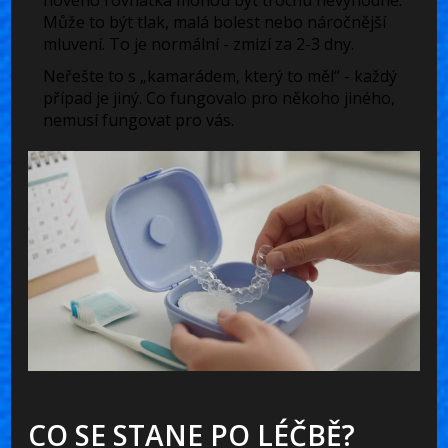
nového rovnátka mohou být trochu nevýhodné.
Může to být tlak, malá bolest nebo náročnější
mluvení. To je normální - zmizí za 2-3 dny.
Neřešte to s „kamarádem, který to měl“
- každý
případ je jiný. Co fungovalo pro někoho jiného,
nemusí fungovat pro vás.
CO SE STANE PO LÉČBĚ?