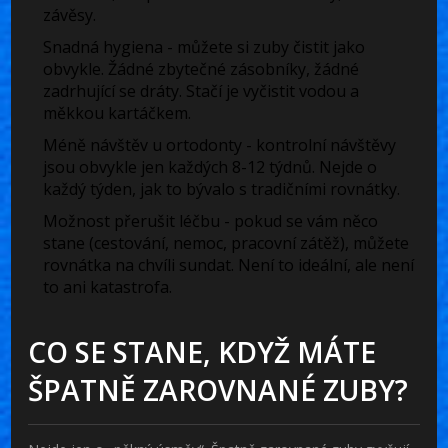
závěsy.
Snadná hygiena
- můžete si zuby čistit jako
obvykle. Žádné zbytečné zásobníky, žádné
zadrhující se dráty. Stačí je vyčistit vodou a
měkkou kartáčkem.
Méně návštěv u ortodonty
- kontrolní návštěvy
jsou obvykle jen každých 8-12 týdnů. Nejde o
každý týden, jak to bývalo s tradičními rovnátky.
Možnost přerušit léčbu
- pokud se vám něco
stane (cestování, nemoc, pracovní zátěž), můžete
rovnátka na chvíli sundat. Není to ideální, ale není
to ani katastrofa.
CO SE STANE, KDYŽ MÁTE
ŠPATNĚ ZAROVNANÉ ZUBY?