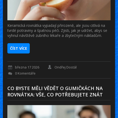
Keramická rovnátka vypadají přirozeně, ale jsou citlivá na
tvrdé potraviny a špatnou péči. Zjisti, jak je udržet, abys se
vyhnul návštěvě zubního lékaře a zbytečným nákladům.
ČÍST VÍCE
března 17 2026
Ondřej Dostál
0 Komentáře
CO BYSTE MĚLI VĚDĚT O GUMIČKÁCH NA
ROVNÁTKA: VŠE, CO POTŘEBUJETE ZNÁT