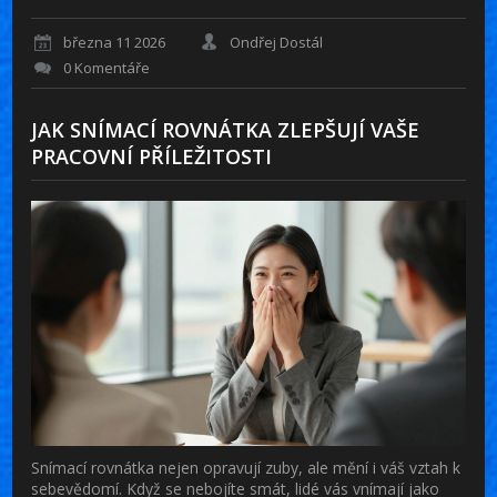
března 11 2026
Ondřej Dostál
0 Komentáře
JAK SNÍMACÍ ROVNÁTKA ZLEPŠUJÍ VAŠE
PRACOVNÍ PŘÍLEŽITOSTI
Snímací rovnátka nejen opravují zuby, ale mění i váš vztah k
sebevědomí. Když se nebojíte smát, lidé vás vnímají jako