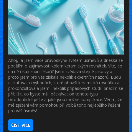
Ahoj, já jsem vaše průvodkyně světem úsměvů a dneska se
podělím o zajímavosti kolem keramických rovnátek. Víte, co
na ně říkají zubní lékaři? Jsem zvědavá stejně jako vy a
proto jsem pro vás získala několik expertních názorů. Budu
diskutovat o výhodách, které přináší keramická rovnátka a
prokonzultovala jsem i několik případových studií. Snažím se
přiblížit, co byste měli očekávat od tohoto typu
ortodontické péče a jaké jsou možné komplikace. Věřím, že
mé zjištění vám pomohou při volbě toho nejlepšího řešení
pro váš úsměv!
ČÍST VÍCE