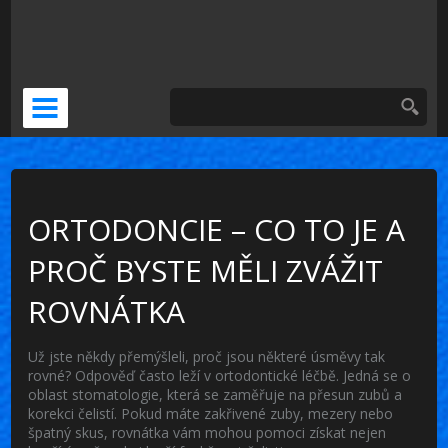
DOČASNÁ NÁHRADA
KERAMICKÁ KORUNKA
VENEERS
PSÍ ZUBNÍ BOLEST
ORTODONCIE – CO TO JE A
PROČ BYSTE MĚLI ZVÁŽIT
ROVNÁTKA
Už jste někdy přemýšleli, proč jsou některé úsměvy tak
rovné? Odpověď často leží v ortodontické léčbě. Jedná se o
oblast stomatologie, která se zaměřuje na přesun zubů a
korekci čelistí. Pokud máte zakřivené zuby, mezery nebo
špatný skus, rovnátka vám mohou pomoci získat nejen