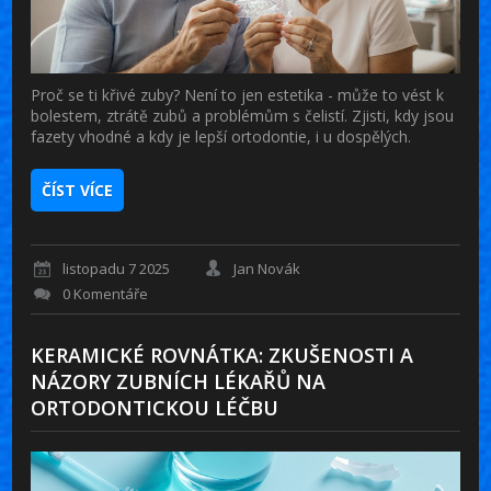
Proč se ti křivé zuby? Není to jen estetika - může to vést k
bolestem, ztrátě zubů a problémům s čelistí. Zjisti, kdy jsou
fazety vhodné a kdy je lepší ortodontie, i u dospělých.
ČÍST VÍCE
listopadu 7 2025
Jan Novák
0 Komentáře
KERAMICKÉ ROVNÁTKA: ZKUŠENOSTI A
NÁZORY ZUBNÍCH LÉKAŘŮ NA
ORTODONTICKOU LÉČBU