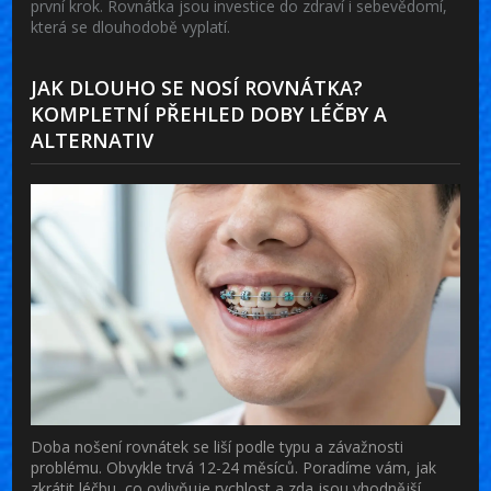
první krok. Rovnátka jsou investice do zdraví i sebevědomí,
která se dlouhodobě vyplatí.
JAK DLOUHO SE NOSÍ ROVNÁTKA?
KOMPLETNÍ PŘEHLED DOBY LÉČBY A
ALTERNATIV
Doba nošení rovnátek se liší podle typu a závažnosti
problému. Obvykle trvá 12-24 měsíců. Poradíme vám, jak
zkrátit léčbu, co ovlivňuje rychlost a zda jsou vhodnější