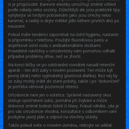
si je přizpůsobit. Barevné elastiky umožňují změnit vzhled
podle nálady nebo sezóny. Důležitější ale jsou praktické tipy:
vyhýbejte se tvrdým potravinám jako jsou ořechy nebo
karamel, a raději si dejte měkké jídlo během prvních dnů po
nasazení.
Pokud máte tendenci zapomínat na ústní hygienu, nastavte
si připomínku v telefonu. Použijte fluoridovou pastu a
doplňkově ústní vodu s antibakteriálními složkami.
Pravidelné návštěvy u ortodontisty vám pomohou odhalit
případné problémy dříve, než se zhorší.
Na konci léčby se po odstranění rovnátek nasadí retenční
aparát – ten drží zuby v novém postavení. Ten může být
pevný (drát) nebo vyjímatelný (plastová dlahka). Bez něj by
se zuby mohly vrátit do staré polohy, takže i po “dokončení”
je potřeba věnovat pozornost retenci.
Ortodoncie není jen o estetice. Správně nastavený skus
snižuje opotřebení zubů, pomáhá při žvýkání a může
dokonce zmírnit bolesti čelistí či hlavy. Pokud váháte, zda je
pro vás ortodoncie vhodná, konzultace s odborníkem vám
poskytne jasný plán a odpoví na všechny otázky.
Takže pokud sníte o rovném úsměvu, nebojte se udělat