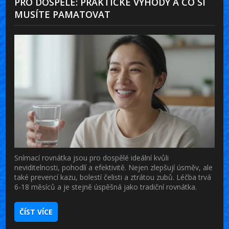
PRO DOSPĚLÉ: PRAKTICKÉ VÝHODY A CO SI
MUSÍTE PAMATOVAT
Snímací rovnátka jsou pro dospělé ideální kvůli
neviditelnosti, pohodlí a efektivitě. Nejen zlepšují úsměv, ale
také prevencí kazu, bolestí čelisti a ztrátou zubů. Léčba trvá
6-18 měsíců a je stejně úspěšná jako tradiční rovnátka.
ČÍST VÍCE