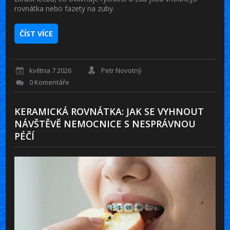
rovnátka nebo fazety na zuby.
ČÍST VÍCE
května 7 2026
Petr Novotný
0 Komentáře
KERAMICKÁ ROVNÁTKA: JAK SE VYHNOUT
NÁVŠTĚVĚ NEMOCNICE S NESPRÁVNOU
PÉČÍ