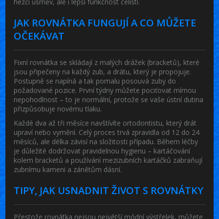
hezčí úsměv, ale i lepší funkčnost čelisti.
JAK ROVNÁTKA FUNGUJÍ A CO MŮŽETE
OČEKÁVAT
Fixní rovnátka se skládají z malých drážek (bracketů), které
jsou připečeny na každý zub, a drátu, který je propojuje.
Postupně se napíná a tak pomalu posouvá zuby do
požadované pozice. První týdny můžete pociťovat mírnou
nepohodlnost – to je normální, protože se vaše ústní dutina
přizpůsobuje novému tlaku.
Každé dva až tři měsíce navštívíte ortodontistu, který drát
upraví nebo vymění. Celý proces trvá zpravidla od 12 do 24
měsíců, ale délka závisí na složitosti případu. Během léčby
je důležité dodržovat pravidelnou hygienu – kartáčování
kolem bracketů a používání mezizubních kartáčků zabraňují
zubnímu kameni a zánětům dásní.
TIPY, JAK USNADNIT ŽIVOT S ROVNÁTKY
Přestože rovnátka nejsou největší módní výstřelek, můžete