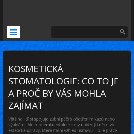
DOČASNÁ NÁHRADA
KERAMICKÁ KORUNKA
VENEERS
PSÍ ZUBNÍ BOLEST
KOSMETICKÁ
STOMATOLOGIE: CO TO JE
A PROČ BY VÁS MOHLA
ZAJÍMAT
Většina lidí si spojuje zubní péči s ošetřením kazů nebo
výplněmi. Ale moderní dentální kliniky nabízejí i něco víc –
estetické úpravy, které mění vzhled úsměvu. To je právě