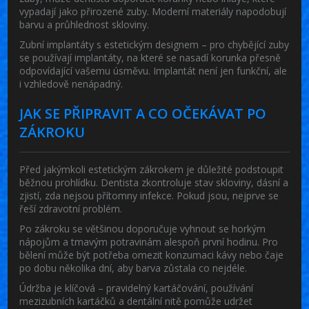
vypadají jako přirozené zuby. Moderní materiály napodobují
barvu a průhlednost skloviny.
Zubní implantáty s estetickým designem
– pro chybějící zuby
se používají implantáty, na které se nasadí korunka přesně
odpovídající vašemu úsměvu. Implantát není jen funkční, ale
i vzhledově nenápadný.
JAK SE PŘIPRAVIT A CO OČEKÁVAT PO
ZÁKROKU
Před jakýmkoli estetickým zákrokem je důležité podstoupit
běžnou prohlídku. Dentista zkontroluje stav skloviny, dásní a
zjistí, zda nejsou přítomny infekce. Pokud jsou, nejprve se
řeší zdravotní problém.
Po zákroku se většinou doporučuje vyhnout se horkým
nápojům a tmavým potravinám alespoň první hodinu. Pro
bělení může být potřeba omezit konzumaci kávy nebo čaje
po dobu několika dní, aby barva zůstala co nejdéle.
Údržba je klíčová – pravidelný kartáčování, používání
mezizubních kartáčků a dentální nitě pomůže udržet