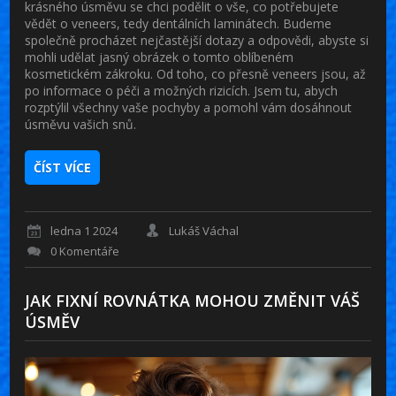
krásného úsměvu se chci podělit o vše, co potřebujete
vědět o veneers, tedy dentálních laminátech. Budeme
společně procházet nejčastější dotazy a odpovědi, abyste si
mohli udělat jasný obrázek o tomto oblíbeném
kosmetickém zákroku. Od toho, co přesně veneers jsou, až
po informace o péči a možných rizicích. Jsem tu, abych
rozptýlil všechny vaše pochyby a pomohl vám dosáhnout
úsměvu vašich snů.
ČÍST VÍCE
ledna 1 2024
Lukáš Váchal
0 Komentáře
JAK FIXNÍ ROVNÁTKA MOHOU ZMĚNIT VÁŠ
ÚSMĚV