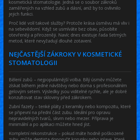
kosmetická stomatologie. Jedná se o soubor zákroků
zaměřených na vzhled zubů a dásní, aniž by to ovlivnilo
jejich funkci.
Proč lidé volí takové služby? Protože krása úsměvu má vliv i
na sebevědomí. Když se usmíváte bez obav, působíte
otevřeněji a přirozeněji. Navíc dnes existuje řada šetrných
metod, které nevyžadují dlouhé zotavení.
NEJČASTĚJŠÍ ZÁKROKY V KOSMETICKÉ
STOMATOLOGII
Bělení zubů
– nejpopulárnější volba. Bílý úsměv můžete
získat během jedné návštěvy nebo doma s profesionálním
gelovým setem. Výsledky jsou viditelné rychle, ale je dobré
konzultovat stav skloviny před zákrokem.
Zubní fazety
– tenké pláty z keramiky nebo kompozitu, které
se připevní na přední část zubu. Ideální pro opravu
nepravidelných tvarů, skvrn nebo mezer. Příprava je
minimální a po aplikaci můžete hned jíst.
Kompletní rekonstrukce
– pokud máte hodně poškozené
zuby, může dentista doporučit korunky nebo inlaye, které