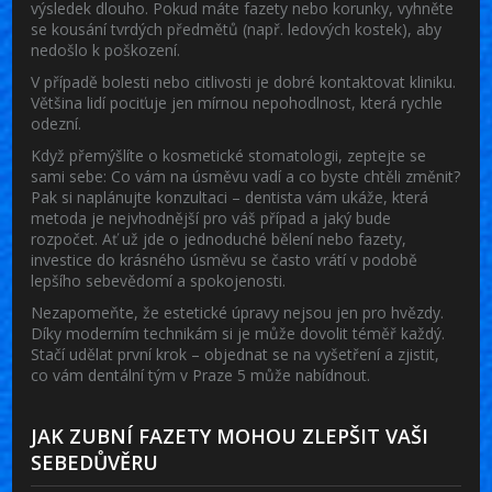
výsledek dlouho. Pokud máte fazety nebo korunky, vyhněte
se kousání tvrdých předmětů (např. ledových kostek), aby
nedošlo k poškození.
V případě bolesti nebo citlivosti je dobré kontaktovat kliniku.
Většina lidí pociťuje jen mírnou nepohodlnost, která rychle
odezní.
Když přemýšlíte o kosmetické stomatologii, zeptejte se
sami sebe: Co vám na úsměvu vadí a co byste chtěli změnit?
Pak si naplánujte konzultaci – dentista vám ukáže, která
metoda je nejvhodnější pro váš případ a jaký bude
rozpočet. Ať už jde o jednoduché bělení nebo fazety,
investice do krásného úsměvu se často vrátí v podobě
lepšího sebevědomí a spokojenosti.
Nezapomeňte, že estetické úpravy nejsou jen pro hvězdy.
Díky moderním technikám si je může dovolit téměř každý.
Stačí udělat první krok – objednat se na vyšetření a zjistit,
co vám dentální tým v Praze 5 může nabídnout.
JAK ZUBNÍ FAZETY MOHOU ZLEPŠIT VAŠI
SEBEDŮVĚRU