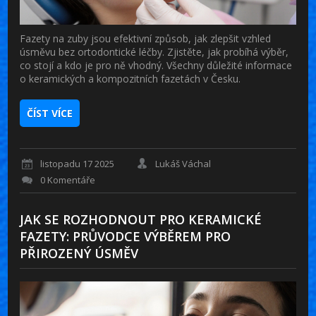
Fazety na zuby jsou efektivní způsob, jak zlepšit vzhled
úsměvu bez ortodontické léčby. Zjistěte, jak probíhá výběr,
co stojí a kdo je pro ně vhodný. Všechny důležité informace
o keramických a kompozitních fazetách v Česku.
ČÍST VÍCE
listopadu 17 2025
Lukáš Váchal
0 Komentáře
JAK SE ROZHODNOUT PRO KERAMICKÉ
FAZETY: PRŮVODCE VÝBĚREM PRO
PŘIROZENÝ ÚSMĚV