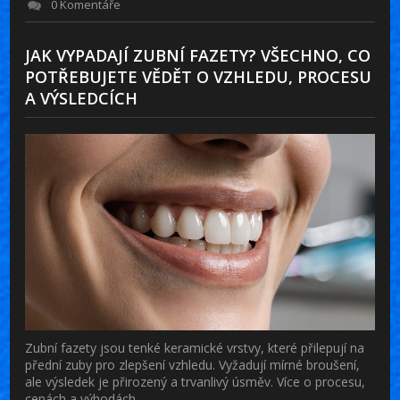
0 Komentáře
JAK VYPADAJÍ ZUBNÍ FAZETY? VŠECHNO, CO
POTŘEBUJETE VĚDĚT O VZHLEDU, PROCESU
A VÝSLEDCÍCH
Zubní fazety jsou tenké keramické vrstvy, které přilepují na
přední zuby pro zlepšení vzhledu. Vyžadují mírné broušení,
ale výsledek je přirozený a trvanlivý úsměv. Více o procesu,
cenách a výhodách.