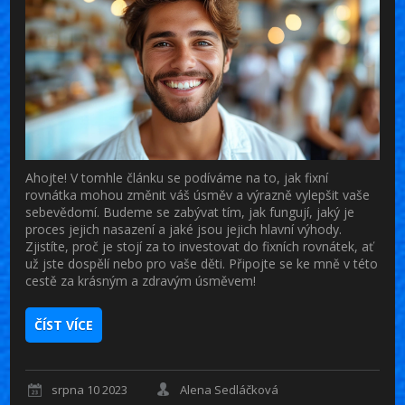
Ahojte! V tomhle článku se podíváme na to, jak fixní
rovnátka mohou změnit váš úsměv a výrazně vylepšit vaše
sebevědomí. Budeme se zabývat tím, jak fungují, jaký je
proces jejich nasazení a jaké jsou jejich hlavní výhody.
Zjistíte, proč je stojí za to investovat do fixních rovnátek, ať
už jste dospělí nebo pro vaše děti. Připojte se ke mně v této
cestě za krásným a zdravým úsměvem!
ČÍST VÍCE
srpna 10 2023
Alena Sedláčková