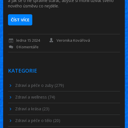
a jak se o ně správně starat, abyste si mohli užívat svého
nového úsměvu co nejdéle.
ČÍST VÍCE
ledna 15 2024
Veronika Kovářová
0 Komentáře
KATEGORIE
Zdraví a péče o zuby
(279)
Zdraví a wellness
(74)
Zdraví a krása
(23)
Zdraví a péče o tělo
(20)