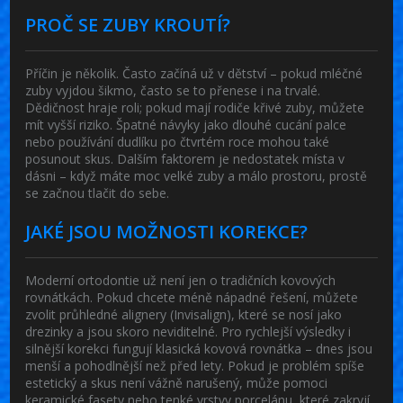
PROČ SE ZUBY KROUTÍ?
Příčin je několik. Často začíná už v dětství – pokud mléčné
zuby vyjdou šikmo, často se to přenese i na trvalé.
Dědičnost hraje roli; pokud mají rodiče křivé zuby, můžete
mít vyšší riziko. Špatné návyky jako dlouhé cucání palce
nebo používání dudlíku po čtvrtém roce mohou také
posunout skus. Dalším faktorem je nedostatek místa v
dásni – když máte moc velké zuby a málo prostoru, prostě
se začnou tlačit do sebe.
JAKÉ JSOU MOŽNOSTI KOREKCE?
Moderní ortodontie už není jen o tradičních kovových
rovnátkách. Pokud chcete méně nápadné řešení, můžete
zvolit průhledné alignery (Invisalign), které se nosí jako
drezinky a jsou skoro neviditelné. Pro rychlejší výsledky i
silnější korekci fungují klasická kovová rovnátka – dnes jsou
menší a pohodlnější než před lety. Pokud je problém spíše
estetický a skus není vážně narušený, může pomoci
keramické fasety nebo tenké vrstvy porcelánu, které zakryjí