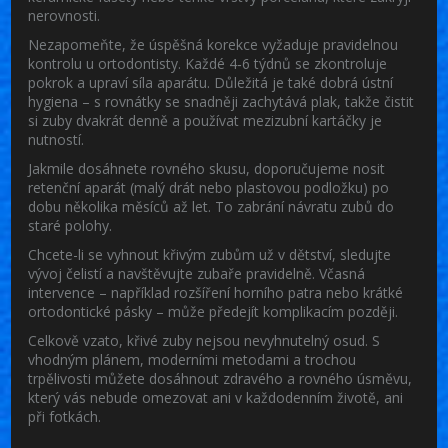
nerovnosti.
Nezapomeňte, že úspěšná korekce vyžaduje pravidelnou
kontrolu u ortodontisty. Každé 4‑6 týdnů se zkontroluje
pokrok a upraví síla aparátu. Důležitá je také dobrá ústní
hygiena – s rovnátky se snadněji zachytává plak, takže čistit
si zuby dvakrát denně a používat mezizubní kartáčky je
nutností.
Jakmile dosáhnete rovného skusu, doporučujeme nosit
retenční aparát (malý drát nebo plastovou podložku) po
dobu několika měsíců až let. To zabrání návratu zubů do
staré polohy.
Chcete-li se vyhnout křivým zubům už v dětství, sledujte
vývoj čelistí a navštěvujte zubaře pravidelně. Včasná
intervence – například rozšíření horního patra nebo krátké
ortodontické pásky – může předejít komplikacím později.
Celkově vzato, křivé zuby nejsou nevyhnutelný osud. S
vhodným plánem, moderními metodami a trochou
trpělivosti můžete dosáhnout zdravého a rovného úsměvu,
který vás nebude omezovat ani v každodenním životě, ani
při fotkách.