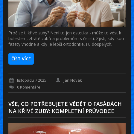
Proč se ti křivé zuby? Není to jen estetika - může to vést k
bolestem, ztrátě zubů a problémům s čelistí. Zjisti, kdy jsou
fazety vhodné a kdy je lepší ortodontie, i u dospělých.
ČÍST VÍCE
listopadu 7 2025
Jan Novák
0 Komentáře
VŠE, CO POTŘEBUJETE VĚDĚT O FASÁDÁCH
NA KŘIVÉ ZUBY: KOMPLETNÍ PRŮVODCE