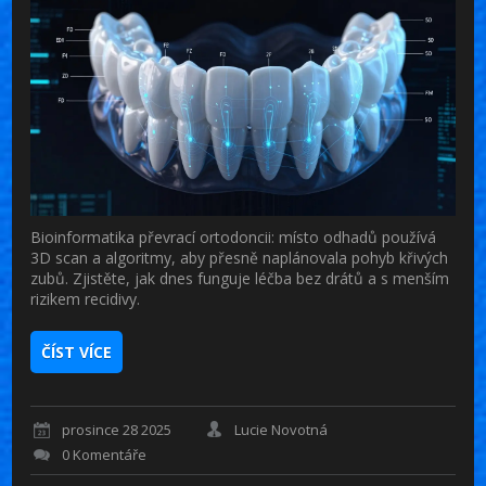
Bioinformatika převrací ortodoncii: místo odhadů používá
3D scan a algoritmy, aby přesně naplánovala pohyb křivých
zubů. Zjistěte, jak dnes funguje léčba bez drátů a s menším
rizikem recidivy.
ČÍST VÍCE
prosince 28 2025
Lucie Novotná
0 Komentáře