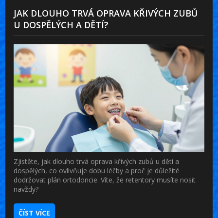
JAK DLOUHO TRVÁ OPRAVA KŘIVÝCH ZUBŮ
U DOSPĚLÝCH A DĚTÍ?
Zjistěte, jak dlouho trvá oprava křivých zubů u dětí a
dospělých, co ovlivňuje dobu léčby a proč je důležité
dodržovat plán ortodoncie. Víte, že retentory musíte nosit
navždy?
ČÍST VÍCE