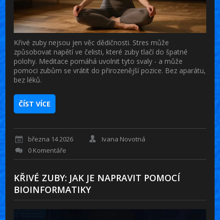
Křivé zuby nejsou jen věc dědičnosti. Stres může
způsobovat napětí ve čelisti, které zuby tlačí do špatné
polohy. Meditace pomáhá uvolnit tyto svaly - a může
pomoci zubům se vrátit do přirozenější pozice. Bez aparátu,
bez léků.
ČÍST VÍCE
března 14 2026
Ivana Novotná
0 Komentáře
KŘIVÉ ZUBY: JAK JE NAPRAVIT POMOCÍ
BIOINFORMATIKY