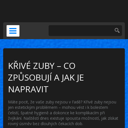
DOČASNÁ NÁHRADA
KERAMICKÁ KORUNKA
VENEERS
PSÍ ZUBNÍ BOLEST
KŘIVÉ ZUBY – CO
ZPŮSOBUJÍ A JAK JE
NAPRAVIT
Máte pocit, že vaše zuby nejsou v řadě? Křivé zuby nejsou
jen estetickým problémem – mohou vést i k bolestem
čelistí, špatné hygieně a dokonce ke komplikacím při
žvýkání. Naštěstí dnes existuje spousta možností, jak získat
rovný úsměv bez dlouhých čekacích dob.