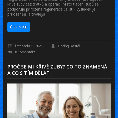
křivé zuby bez drátků a operací. Místo tlačení zubů se
podporuje přirozená regenerace čelisti - výsledek je
přirozenější a trvalejší.
ČÍST VÍCE
listopadu 11 2025
Ondřej Dostál
0 Komentáře
PROČ SE MI KŘIVÉ ZUBY? CO TO ZNAMENÁ
A CO S TÍM DĚLAT