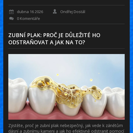
dubna 16 2026
Ondřej Dostál
0 Komentáře
ZUBNÍ PLAK: PROČ JE DŮLEŽITÉ HO
ODSTRAŇOVAT A JAK NA TO?
Zjistěte, proč je zubní plak nebezpečný, jak vede k zánětům
dásní a zubnímu kameni a jak ho efektivně odstranit pomocí