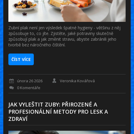
Zubní plak není jen výsledek špatné hygieny - většinu z něj
způsobuje to, co jíte. Zjistěte, jaké potraviny skutečně
způsobují plak a jak změnit stravu, abyste zabránili jeho
tvorbě bez náročného čištění.
ČÍST VÍCE
února 26 2026
Veronika Kovářová
0 Komentáře
JAK VYLEŠTIT ZUBY: PŘIROZENÉ A
PROFESIONÁLNÍ METODY PRO LESK A
ZDRAVÍ