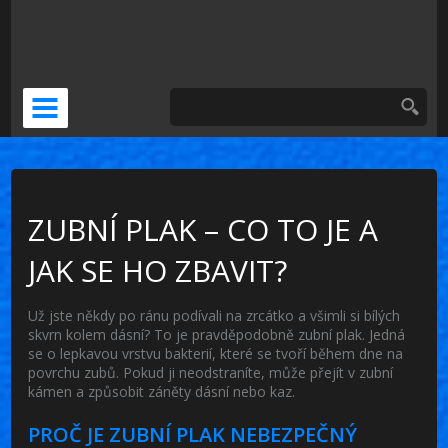
DOČASNÁ NÁHRADA
KERAMICKÁ KORUNKA
VENEERS
PSÍ ZUBNÍ BOLEST
ZUBNÍ PLAK – CO TO JE A
JAK SE HO ZBAVIT?
Už jste někdy po ránu podívali na zrcátko a všimli si bílých
skvrn kolem dásní? To je pravděpodobně zubní plak. Jedná
se o lepkavou vrstvu bakterií, které se tvoří během dne na
povrchu zubů. Pokud ji neodstraníte, může přejít v zubní
kámen a způsobit záněty dásní nebo kaz.
PROČ JE ZUBNÍ PLAK NEBEZPEČNÝ