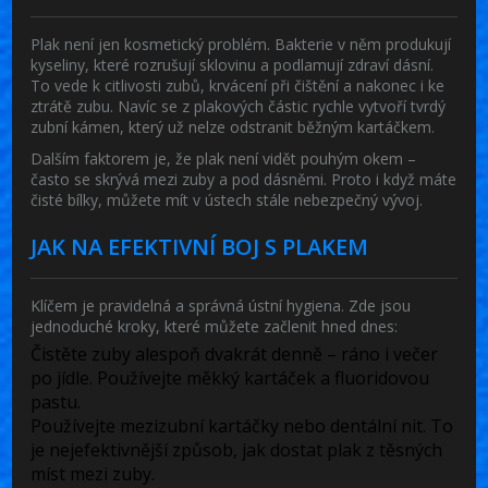
Plak není jen kosmetický problém. Bakterie v něm produkují
kyseliny, které rozrušují sklovinu a podlamují zdraví dásní.
To vede k citlivosti zubů, krvácení při čištění a nakonec i ke
ztrátě zubu. Navíc se z plakových částic rychle vytvoří tvrdý
zubní kámen, který už nelze odstranit běžným kartáčkem.
Dalším faktorem je, že plak není vidět pouhým okem –
často se skrývá mezi zuby a pod dásněmi. Proto i když máte
čisté bílky, můžete mít v ústech stále nebezpečný vývoj.
JAK NA EFEKTIVNÍ BOJ S PLAKEM
Klíčem je pravidelná a správná ústní hygiena. Zde jsou
jednoduché kroky, které můžete začlenit hned dnes:
Čistěte zuby alespoň dvakrát denně
– ráno i večer
po jídle. Používejte měkký kartáček a fluoridovou
pastu.
Používejte mezizubní kartáčky nebo dentální nit
. To
je nejefektivnější způsob, jak dostat plak z těsných
míst mezi zuby.