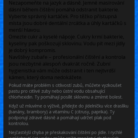
Nezapomeňte na jazyk a dásně
. Jemné masírování
dásní během čištění pomáhá odstranit bakterie.
Vyberte správný kartáček
. Pro těžko přístupná
místa jsou dobré dentální zrcátka a úhly kartáčků s
menší hlavou.
Omezte cukr a kyselé nápoje
. Cukry krmí bakterie,
kyseliny pak poškozují sklovinu. Vodu pít mezi jídly
je dobrý kompromis.
Navštěvy zubaře
– profesionální čištění a kontrola
jsou nezbytné alespoň dvakrát ročně. Zubní
hygienistka vám může odstranit i ten nejtvrdší
kámen, který doma nedokážete.
Pokud máte problém s citlivostí zubů, můžete vyzkoušet
pastu pro citlivé zuby nebo ústní vodu obsahující
chlorhexidin. Ty pomáhají posílit sklovinu a zmírnit bolest.
Když už mluvíme o výživě, přidejte do jídelníčku více draslíku
(banány, brambory) a vitamínu C (citrusy, paprika). Ty
podporují zdravé dásně a pomáhají udržet plak pod
kontrolou.
Nejčastější chyba je přeskakování čištění po jídle. I rychlé