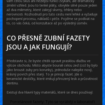
vám celou skus ani nezlepší funkci žvýkání, ale dramaticky
změní vzhled. Jsou to tenké pláty, obvykle silné pouze jeden
až dva milimetry, které zakryjí skvrny, trhliny nebo
nerovnosti. Rozhodnutí pro tuto cestu není lehké a vyžaduje
pochopení procesu, nákladů i péče. Pojďme se podívat na
to, co vás čeká, od konzultace až po výsledný úsměv.
CO PŘESNĚ ZUBNÍ FAZETY
JSOU A JAK FUNGUJÍ?
Představte si, že byste chtěli opravit prasklou dlažbu ve
výloze obchodu. Místo abyste bourali celou zeď (což by bylo
jako brousit zuby pro korunky), jednoduše nalepíte nový,
krásný povrch přes starý. To je princip fazet. Jde o
keramické destičky
, které
imitují přirozený lesk a průsvitnost
dentinu
.
Existují dva hlavní typy materiálů, které se dnes používají:
Porcelánové fazety:
Tyto se vyrábějí v laboratoři