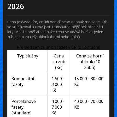
2026
Cena je často tím, co lidi odradí nebo naopak motivuje. Trh
se stabilizoval a ceny jsou transparentnější než před pěti
lety. Musíte počítat s tím, že cena se udává buď za jeden
zub, nebo za celý oblouk (horní nebo dolní).
Přehled cen zubních fazet v ČR (orientační)
Typ služby
Cena
Cena za horní
za zub
oblouk (10
(Kč)
zubů)
Kompozitní
1 500 -
15 000 - 30 000
fazety
3 000
Kč
Kč
Porcelánové
4 000 -
40 000 - 70 000
fazety
7 000
Kč
(standard)
Kč