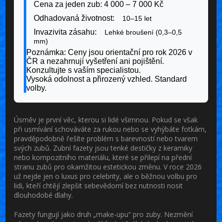
Cena za jeden zub:
4 000 – 7 000 Kč
Odhadovaná životnost:
10–15 let
Invazivita zásahu:
Lehké broušení (0,3–0,5
mm)
Poznámka:
Ceny jsou orientační pro rok 2026 v
ČR a nezahrnují vyšetření ani pojištění.
Konzultujte s vaším specialistou.
Vysoká odolnost a přirozený vzhled. Standard
volby.
Úsměv je první věc, kterou si lidé všimnou. Pokud se však
při usmívání schováváte za rukou nebo se vyhýbáte fotkám,
pravděpodobně řešíte problém s barevností nebo tvarem
svých zubů.
Zubní fazety
jsou
tenké destičky z keramiky
nebo kompozitního materiálu, které se přilepí na přední
stranu zubů pro okamžitou estetickou změnu
. V roce 2026
už nejde jen o luxus pro celebrity, ale o běžnou volbu pro
lidi, kteří chtějí zlepšit sebevědomí bez nutnosti nosit
dlouhodobé dlahy.
Fazety fungují jako druh „make-upu“ pro zuby. Nezmění