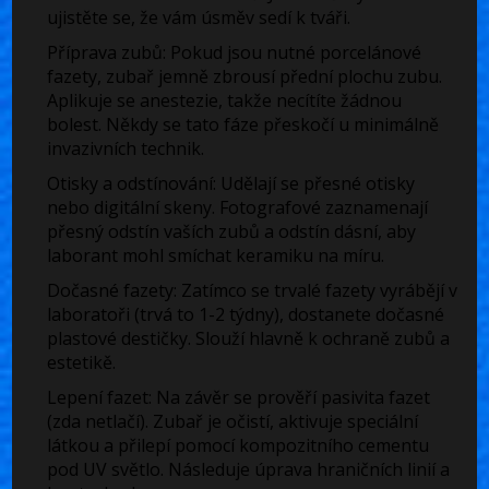
ujistěte se, že vám úsměv sedí k tváři.
Příprava zubů:
Pokud jsou nutné porcelánové
fazety, zubař jemně zbrousí přední plochu zubu.
Aplikuje se anestezie, takže necítíte žádnou
bolest. Někdy se tato fáze přeskočí u minimálně
invazivních technik.
Otisky a odstínování:
Udělají se přesné otisky
nebo digitální skeny. Fotografové zaznamenají
přesný odstín vaších zubů a odstín dásní, aby
laborant mohl smíchat keramiku na míru.
Dočasné fazety:
Zatímco se trvalé fazety vyrábějí v
laboratoři (trvá to 1-2 týdny), dostanete dočasné
plastové destičky. Slouží hlavně k ochraně zubů a
estetikě.
Lepení fazet:
Na závěr se prověří pasivita fazet
(zda netlačí). Zubař je očistí, aktivuje speciální
látkou a přilepí pomocí kompozitního cementu
pod UV světlo. Následuje úprava hraničních linií a