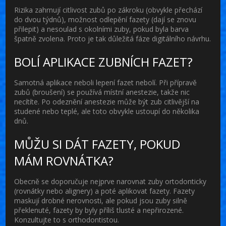
Rizika zahrnují citlivost zubů po zákroku (obvykle přechází
do dvou týdnů), možnost odlepění fazety (dají se znovu
přilepit) a nesoulad s okolními zuby, pokud byla barva
špatně zvolena. Proto je tak důležitá fáze digitálního návrhu.
BOLÍ APLIKACE ZUBNÍCH FAZET?
Samotná aplikace neboli lepení fazet nebolí. Při přípravě
zubů (broušení) se používá místní anestezie, takže nic
necítíte. Po odeznění anestezie může být zub citlivější na
studené nebo teplé, ale toto obvykle ustoupí do několika
dnů.
MŮŽU SI DÁT FAZETY, POKUD
MÁM ROVNÁTKA?
Obecně se doporučuje nejprve narovnat zuby ortodonticky
(rovnátky nebo alignery) a poté aplikovat fazety. Fazety
maskují drobné nerovnosti, ale pokud jsou zuby silně
překlenuté, fazety by byly příliš tlusté a nepřirozené.
Konzultujte to s orthodontistou.