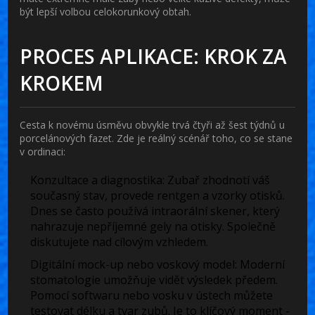
být lepší volbou celokorunkový obtah.
PROCES APLIKACE: KROK ZA
KROKEM
Cesta k novému úsměvu obvykle trvá čtyři až šest týdnů u
porcelánových fazet. Zde je reálný scénář toho, co se stane
v ordinaci:
Konzultace a diagnostika:
Zubař zhodnotí váš
současný stav, provede rentgen a vzorky otisků.
Dnes se často používá intraorální skener, který
nahrazuje nepříjemné gely na otisky. Společně
diskutujete nad cílovým vzhledem.
Digitální mock-up nebo voskový model:
Moderní
stomatologie umožňuje vidět výsledek předem.
Pomocí softwaru nebo vosku v ústech můžete
testovat délku a tvar zubů. Je to klíčový moment -