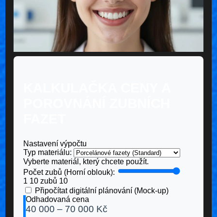
KALKULAČKA CENY A
POROVNÁNÍ ZUBNÍCH
FAZET
Nastavení výpočtu
Typ materiálu:
Vyberte materiál, který chcete použít.
Počet zubů (Horní oblouk):
1
10 zubů
10
Připočítat digitální plánování (Mock-up)
Odhadovaná cena
40 000 – 70 000 Kč