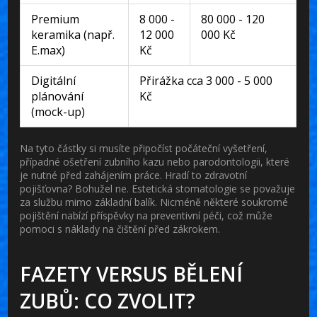
Premium
8 000 -
80 000 - 120
keramika (např.
12 000
000 Kč
E.max)
Kč
Digitální
Přirážka cca 3 000 - 5 000
plánování
Kč
(mock-up)
Na tyto částky si musíte připočíst počáteční vyšetření,
případné ošetření zubního kazu nebo parodontologii, které
je nutné před zahájením práce. Hradí to zdravotní
pojišťovna? Bohužel ne. Estetická stomatologie se považuje
za službu mimo základní balík. Nicméně některé soukromé
pojištění nabízí příspěvky na preventivní péči, což může
pomoci s náklady na čištění před zákrokem.
FAZETY VERSUS BĚLENÍ
ZUBŮ: CO ZVOLIT?