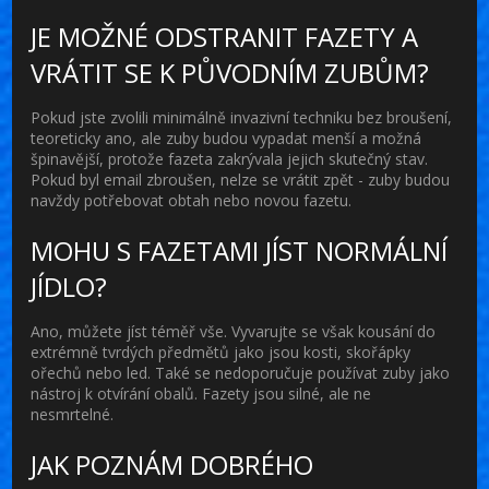
JE MOŽNÉ ODSTRANIT FAZETY A
VRÁTIT SE K PŮVODNÍM ZUBŮM?
Pokud jste zvolili minimálně invazivní techniku bez broušení,
teoreticky ano, ale zuby budou vypadat menší a možná
špinavější, protože fazeta zakrývala jejich skutečný stav.
Pokud byl email zbroušen, nelze se vrátit zpět - zuby budou
navždy potřebovat obtah nebo novou fazetu.
MOHU S FAZETAMI JÍST NORMÁLNÍ
JÍDLO?
Ano, můžete jíst téměř vše. Vyvarujte se však kousání do
extrémně tvrdých předmětů jako jsou kosti, skořápky
ořechů nebo led. Také se nedoporučuje používat zuby jako
nástroj k otvírání obalů. Fazety jsou silné, ale ne
nesmrtelné.
JAK POZNÁM DOBRÉHO