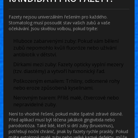
Fazety nejsou univerzálním řešením pro každého.
Stomatolog musí posoudit stav vašich zubů a vaše
očekávání. Jsou skvělou volbou, pokud trpíte:
Hluboce zabarvenými zuby:
Pokud vám bělení
zubů nepomohlo kvůli fluoróze nebo užívání
antibiotik v dětství.
Dírkami mezi zuby:
Fazety opticky vyplní mezery
(tzv. diastémy) a vytvoří harmonický řad.
Poškozeným emailem:
Trhliny, odlomené rohy
nebo eroze způsobená kyselinami.
Nerovným tvarem:
Příliš malé, čtvercové nebo
nepravidelné zuby.
Není to vhodné řešení, pokud máte špatně zdravé dásně.
Před aplikací musí být léčena jakákoli gingivitida nebo
parodontóza. Také lidé, kteří si drtí zuby (bruxismus),
potřebují noční chránič, jinak by fazety rychle praskly. Pokud
máte extrémně malé zuby nebo velké kazivé defekty, může