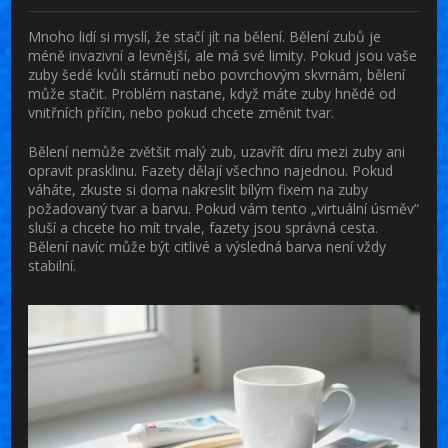
Mnoho lidí si myslí, že stačí jít na bělení. Bělení zubů je
méně invazivní a levnější, ale má své limity. Pokud jsou vaše
zuby šedé kvůli stárnutí nebo povrchovým skvrnám, bělení
může stačit. Problém nastane, když máte zuby hnědé od
vnitřních příčin, nebo pokud chcete změnit tvar.
Bělení nemůže zvětšit malý zub, uzavřít díru mezi zuby ani
opravit prasklinu. Fazety dělají všechno najednou. Pokud
váháte, zkuste si doma nakreslit bílým fixem na zuby
požadovaný tvar a barvu. Pokud vám tento „virtuální úsměv“
sluší a chcete ho mít trvale, fazety jsou správná cesta.
Bělení navíc může být citlivé a výsledná barva není vždy
stabilní.