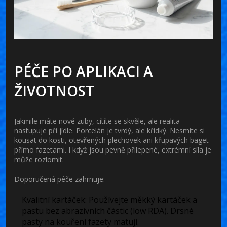
PÉČE PO APLIKACI A
ŽIVOTNOST
Jakmile máte nové zuby, cítíte se skvěle, ale realita
nastupuje při jídle. Porcelán je tvrdý, ale křidký. Nesmíte si
kousat do kosti, otevřených plechovek ani křupavých baget
přímo fazetami. I když jsou pevně přilepené, extrémní síla je
může rozlomit.
Doporučená péče zahrnuje:
Kvalitní kartáček:
Používejte měkký kartáček a
pastu bez abrazivních částic (low RDA). Drsné
pasty na kouření fazety matují.