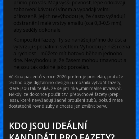
přímo pro vás. Mají vyšší pevnost, lépe odolávají
zabarvení kávou či vínem a vypadají velmi
přirozeně. Jejich nevýhodou je, že často vyžadují
odstranění malé vrstvy emailu (cca 0,3-0,5 mm),
aby seděly dokonale.
Kompozitní fazety:
Ty se nanášejí přímo do úst a
vytvrzují speciálním světlem. Výhodou je nižší cena
a rychlost - můžete mít hotovo během jednoho
dne. Nevýhodou je, že časem mohou tmavnout a
nejsou tak odolné jako porcelán.
Většina pacientů v roce 2026 preferuje porcelán, protože
technologie digitálního designu umožnila vytvořit fazety,
které jsou tak tenké, že se jim říká „minimálně invazivní“.
Někdy lze dokonce použít tzv. přepychové fazety (prep-
less), které nevyžadují žádné broušení zubů, pokud máte
dostatečně rovné zuby a chcete jen změnit barvu.
KDO JSOU IDEÁLNÍ
KANDIDÁTI PRO FAZETY?