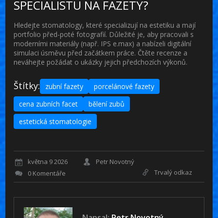
SPECIALISTU NA FAZETY?
Hledejte stomatology, které specializují na estetiku a mají
portfolio před-poté fotografií. Důležité je, aby pracovali s
moderními materiály (např. IPS e.max) a nabízeli digitální
simulaci úsměvu před začátkem práce. Čtěte recenze a
neváhejte požádat o ukázky jejich předchozích výkonů.
Štítky:
zubní fazety
porcelánové fazety
cena zubních facet
bělení zubů
estetická stomatologie
května 9 2026
Petr Novotný
Trvalý odkaz
0 Komentáře
Napsal:
Petr Novotný