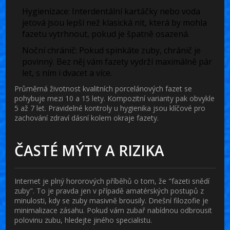
Hygienizace:
Interdentální kartáčky nebo voda
jetová jsou lepší než klasická nit, která by mohla
fazetu vytrhnout, pokud je špatně osazená.
Noční chránič:
Pokud spinkáte zuby, chránič je
povinný. Bez něj vám fazety vydrží maximálně pár
let, s ním i dvacet a více.
Průměrná životnost kvalitních porcelánových fazet se
pohybuje mezi 10 a 15 lety. Kompozitní varianty pak obvykle
5 až 7 let. Pravidelné kontroly u hygienika jsou klíčové pro
zachování zdraví dásní kolem okraje fazety.
ČASTÉ MÝTY A RIZIKA
Internet je plný hororových příběhů o tom, že "fazeti snědí
zuby". To je pravda jen v případě amatérských postupů z
minulosti, kdy se zuby masivně brousily. Dnešní filozofie je
minimalizace zásahu. Pokud vám zubař nabídnou odbrousit
polovinu zubu, hledejte jiného specialistu.