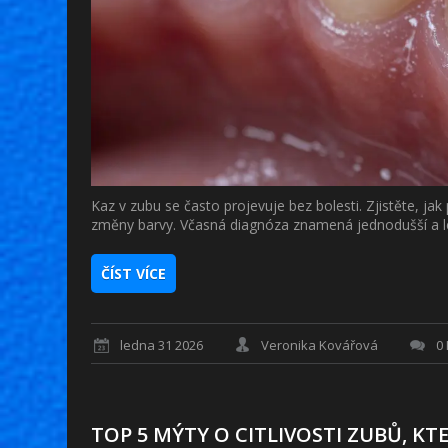
Kaz v zubu se často projevuje bez bolesti. Zjistěte, jak 
změny barvy. Včasná diagnóza znamená jednodušší a le
ČÍST VÍCE
ledna 31 2026
Veronika Kovářová
0
TOP 5 MÝTY O CITLIVOSTI ZUBŮ, KT