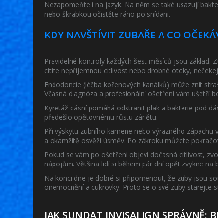
Nezapomeňte i na jazyk. Na něm se také usazují bakt
nebo škrabkou očistěte ráno po snídani.
KDY NAVŠTÍVIT ZUBAŘE A CO OČEKÁ
Pravidelné kontroly každých šest měsíců jsou základ. 
cítíte nepříjemnou citlivost nebo drobné otoky, nečekej
Endodoncie (léčba kořenových kanálků) může znít strašid
Včasná diagnóza a profesionální ošetření vám ušetří bol
Kyretáž dásní pomáhá odstranit plak a bakterie pod dá
předešlo opětovnému růstu zánětu.
Při výskytu zubního kamene nebo výrazného zápachu vyz
a okamžitě osvěží úsměv. Po zákroku můžete pokračovat
Pokud se vám po ošetření objeví dočasná citlivost, z
nápojům. Většina lidí si během pár dní opět zvykne na 
Na konci dne je dobré si připomenout, že zuby jsou sou
onemocnění a cukrovky. Proto se o své zuby starejte ste
JAK SUNDAT INVISALIGN SPRÁVNĚ: 