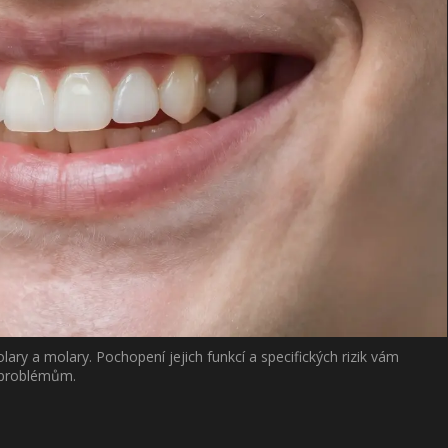
lary a molary. Pochopení jejich funkcí a specifických rizik vám
m problémům.