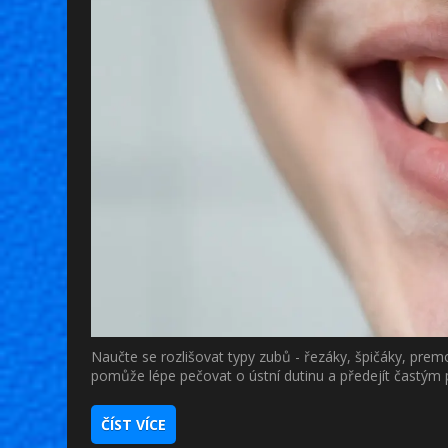
Naučte se rozlišovat typy zubů - řezáky, špičáky, premo
pomůže lépe pečovat o ústní dutinu a předejít častý
ČÍST VÍCE