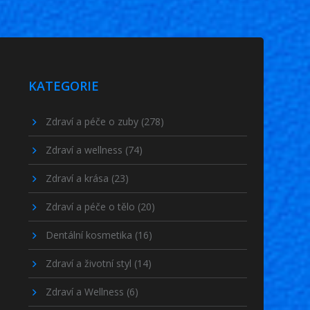
KATEGORIE
Zdraví a péče o zuby
(278)
Zdraví a wellness
(74)
Zdraví a krása
(23)
Zdraví a péče o tělo
(20)
Dentální kosmetika
(16)
Zdraví a životní styl
(14)
Zdraví a Wellness
(6)