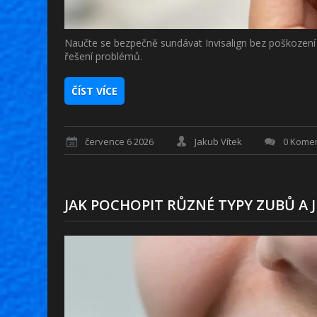
Naučte se bezpečně sundávat Invisalign bez poškození
řešení problémů.
ČÍST VÍCE
července 6 2026
Jakub Vítek
0 Kome
JAK POCHOPIT RŮZNÉ TYPY ZUBŮ A 